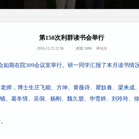
第150次利群读书会举行
2016-12-23 21:56 浏览:
1690
评论:
0
书会如期在院309会议室举行。研一同学汇报了本月读书
老师，博士生庄飞能、方坤、黄薇诗、瞿奴春、梁来成、
镜、葛冬情、吴侗、杨刚、魏久朋、华雪婷、刘玲玲、
行。