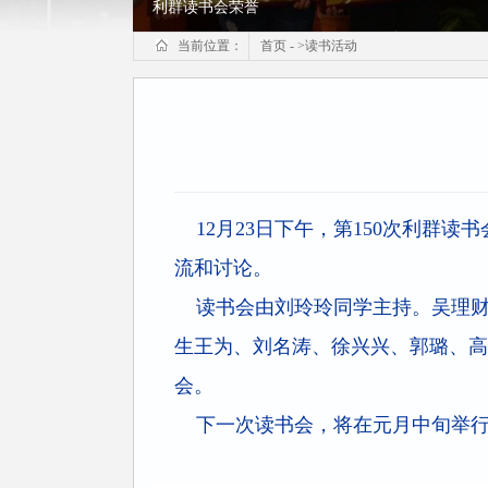
利群读书会荣誉
当前位置：
首页
-
>
读书活动
12月23日下午，第150次利群读
流和讨论。
读书会由刘玲玲同学主持。吴理财
生王为、刘名涛、徐兴兴、郭璐、高
会。
下一次读书会，将在元月中旬举