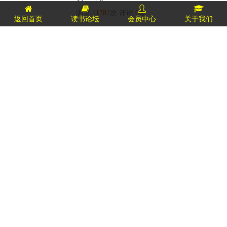
浏览:
11782
次 评论:
0
条
返回首页
读书论坛
会员中心
关于我们
黄薇诗
浏览:
7980
次 评论:
0
条
李 韬
浏览:
5333
次 评论:
0
条
解胜利
浏览:
5815
次 评论:
0
条
周纯义
浏览:
5196
次 评论:
0
条
王 前