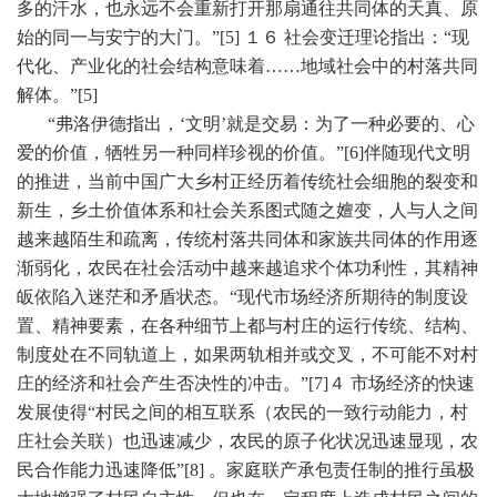
多的汗水，也永远不会重新打开那扇通往共同体的天真、原
始的同一与安宁的大门。”
[5]
１６ 社会变迁理论指出：“现
代化、产业化的社会结构意味着……地域社会中的村落共同
解体。”
[5]
“弗洛伊德指出，‘文明’就是交易：为了一种必要的、心
爱的价值，牺牲另一种同样珍视的价值。”
[6]
伴随现代文明
的推进，当前中国广大乡村正经历着传统社会细胞的裂变和
新生，乡土价值体系和社会关系图式随之嬗变，人与人之间
越来越陌生和疏离，传统村落共同体和家族共同体的作用逐
渐弱化，农民在社会活动中越来越追求个体功利性，其精神
皈依陷入迷茫和矛盾状态。“现代市场经济所期待的制度设
置、精神要素，在各种细节上都与村庄的运行传统、结构、
制度处在不同轨道上，如果两轨相并或交叉，不可能不对村
庄的经济和社会产生否决性的冲击。”
[7]
４ 市场经济的快速
发展使得“村民之间的相互联系（农民的一致行动能力，村
庄社会关联）也迅速减少，农民的原子化状况迅速显现，农
民合作能力迅速降低”
[8]
。家庭联产承包责任制的推行虽极