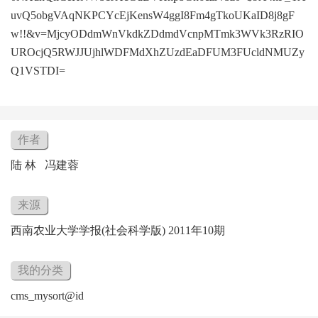
uvQ5obgVAqNKPCYcEjKensW4ggI8Fm4gTkoUKaID8j8gF
w!!&v=MjcyODdmWnVkdkZDdmdVcnpMTmk3WVk3RzRIO
UROcjQ5RWJJUjhlWDFMdXhZUzdEaDFUM3FUcldNMUZy
Q1VSTDI=
作者
陆 林 冯建蓉
来源
西南农业大学学报(社会科学版) 2011年10期
我的分类
cms_mysort@id