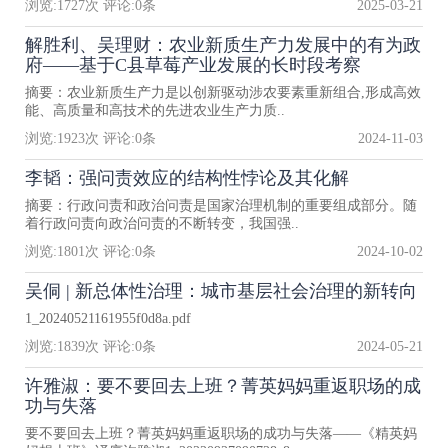
浏览:
1727
次 评论:
0
条
2025-03-21
解胜利、吴理财：农业新质生产力发展中的有为政
府——基于C县草莓产业发展的长时段考察
摘要：农业新质生产力是以创新驱动涉农要素重新组合,形成高效
能、高质量和高技术的先进农业生产力质..
浏览:
1923
次 评论:
0
条
2024-11-03
李韬：强问责效应的结构性悖论及其化解
摘要：行政问责和政治问责是国家治理机制的重要组成部分。随
着行政问责向政治问责的不断转变，我国强..
浏览:
1801
次 评论:
0
条
2024-10-02
吴侗 | 新总体性治理：城市基层社会治理的新转向
1_20240521161955f0d8a.pdf
浏览:
1839
次 评论:
0
条
2024-05-21
许雅淑：要不要回去上班？菁英妈妈重返职场的成
功与失落
要不要回去上班？菁英妈妈重返职场的成功与失落——《精英妈