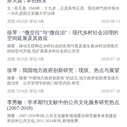
苏天真 | 本色秋水
文 | 苏天真 1946年，十九岁，正是风华正茂、阳光帅气的辛秋水
一头扎进国立安徽大学法律..
浏览:
4925
次 评论:
0
条
2020-08-13
徐琴：“微交往”与“微自治”：现代乡村社会治理的
空间延展及其效应
摘要：移动互联网在乡村社会的应用与普及催生着乡村治理模式
的转型与升级,也扩展着乡村社会的公共空..
浏览:
3615
次 评论:
0
条
2020-07-30
徐琴：我国地方政府创新研究：现状、热点与展望
摘要：随着"中国地方政府创新奖"的设立,地方政府创新逐渐成为
政治学、公共管理学的热门研究内容,研究..
浏览:
3354
次 评论:
0
条
2020-07-30
李秀敏：学术期刊文献中的公共文化服务研究热点
(2007-2018)
摘要：2007-2010年间,公共文化服务领域重在研究服务体系建设
和农村公共文化;2011-2014年间,新增免费..