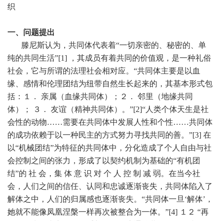
织
一、
问题提出
滕尼斯认为，共同体代表着“一切亲密的、秘密的、单
纯的共同生活”
[1]
，其成员有着共同的价值观，是一种礼俗
社会，它与所谓的法理社会相对应。“共同体主要是以血
缘、感情和伦理团结为纽带自然生长起来的，其基本形式包
括：１． 亲属（血缘共同体）；２． 邻里（地缘共同
体）； ３． 友谊（精神共同体）。”
[2]
“人类个体天生是社
会性的动物……需要在共同体中发展人性和个性……共同体
的成功依赖于以一种民主的方式努力寻找共同的善。”
[3]
在
以“机械团结”为特征的共同体中，分化造成了个人自由与社
会控制之间的张力，形成了以契约机制为基础的“有机团
结”的 社 会，集 体 意 识 对 个 人 控 制 减 弱。在当今社
会，人们之间的信任、认同和忠诚逐渐丧失，共同体陷入了
解体之中，人们的归属感也逐渐丧失。“共同体一旦‘解体’，
她就不能像凤凰涅槃一样再次被整合为一体。”
[4]
１２ “再