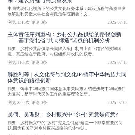
系：建设历程与高质量发展
中国式现代化视角下的公共文化服务体系：建设历程与高质量发
展解胜利安徽大学社会与政治学院摘要：文..
浏览:
1316
次 评论:
0
条
2025-07-18
主体责任序列重构：乡村公共品供给的路径创新
——基于湖北省“共同缔造”试点的机制分析
摘要：乡村公共品供给长期陷入项目制自上而下路径的效率困
境，其症结在于政府、村级组织与农民的权责..
浏览:
1168
次 评论:
0
条
2025-07-15
解胜利等 | 从文化符号到文化IP:铸牢中华民族共同
体意识的路径创新
摘要：铸牢中华民族共同体意识事关民族团结进步与中华民族伟
大复兴，是新时代民族工作的重要理论创新..
浏览:
2522
次 评论:
0
条
2025-07-02
吴侗、吴理财：乡村振兴中“乡村”究竟是何意?
摘要：乡村振兴中的“乡村”究竟是何意?这是一个非常重要的问
题,因为它关乎对乡村振兴战略的总体性认..