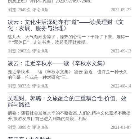
妈想上班》译序许雅淑1_20220927090728e8..
浏览:
2949
次 评论:
0
条
2022-09-27
凌云：文化生活深处亦有"道"——读吴理财《文
化：发展、服务与治理》
这几天，天气渐渐变凉了，燥热的心情一下子静了下来。难得一
个“双休日”，走进书房，读起吴理财教授..
浏览:
2963
次 评论:
0
条
2022-09-13
凌云：走近辛秋水——读《辛秋水文集》
走近辛秋水——读《辛秋水文集》 凌云 新近，也许是一种长久
的仰慕，抑或是一种对研究“三..
浏览:
3033
次 评论:
0
条
2022-08-14
吴理财、郭璐：文旅融合的三重耦合性:价值、效
能与路径
摘要：随着社会发展水平的不断提高,人们的精神文化需求不断提
升,旅游发展目前已进入到新的阶段。相应..
浏览:
3999
次 评论:
0
条
2021-01-07