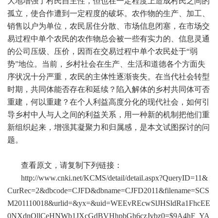
大地增强了村民自主性，但也在一定程度上造成村民之间的
孤立，使合作遭到一定程度的破坏。农作物的生产、加工、
销售以户为单位，农民居住分散、市场信息闭塞，在市场交
易过程中单个农民的农作物总会被一些有实力的、信息灵通
的公司压级、压价，因而在交易过程中单个农民处于“弱
势”地位。当前，乡村社会在生产、生活和道德各个方面失
序状况十分严重，农民的主体性逐渐丧失。在当代社会转型
时期，共同体能否存在和延续？陷入解体的乡村共同体可否
重建，何以重建？在个人利益高度分化的现代社会，如何引
导乡村中人与人之间的利益关系，用一种新的机制把他们重
新组织起来，增强其凝聚力和归属感，是本文试图探讨的问
题。
查看原文，请复制下列链接：
http://www.cnki.net/KCMS/detail/detail.aspx?QueryID=11&
CurRec=2&dbcode=CJFD&dbname=CJFD2011&filename=SCS
M201110018&urlid=&yx=&uid=WEEvREcwSlJHSldRa1FhcEE
0NXdnQllCeHNWb1JXcGdBVHhpbGh6czJvbz0=$9A4hF_YA