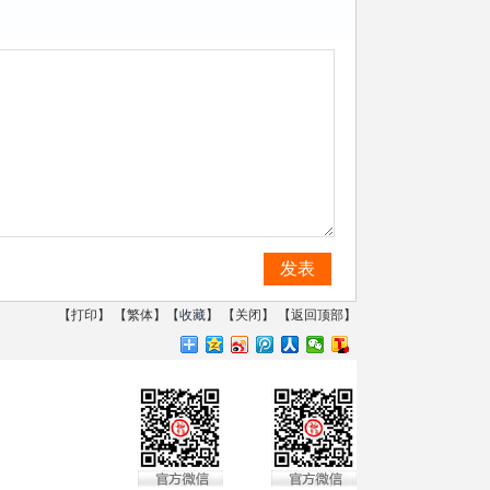
发表
【
打印
】
【
繁体
】【
收藏
】 【
关闭
】 【
返回顶部
】