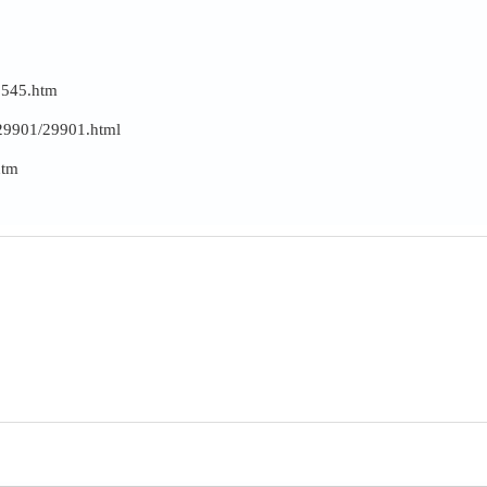
9545.htm
29901/29901.html
htm