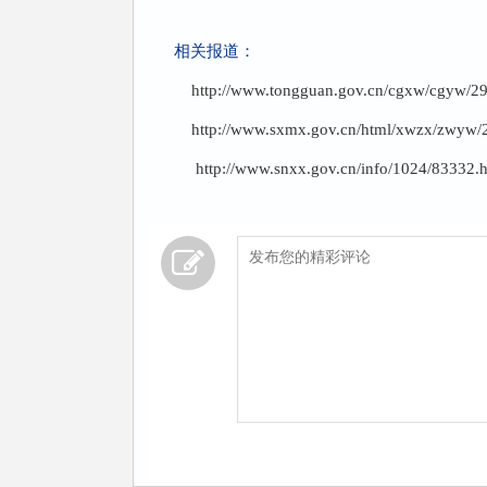
相关报道：
http://www.tongguan.gov.cn/cgxw/cgyw/2
http://www.sxmx.gov.cn/html/xwzx/zwyw/
http://www.snxx.gov.cn/info/1024/83332.