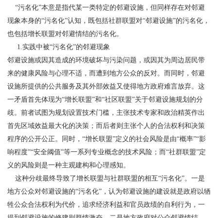
“污名化”本意是指代某一类特定的邻避设施，但同样存在对邻避
现象本身的“污名化”认知，既包括社群联盟对“邻避设施”的污名化，
也包括增长联盟对邻避情结的污名化。
1.实践中被“污名化”的邻避现象
邻避设施或因其造成的环境破坏与污染问题，或因其为周边居民带
来的健康风险与心理不适，而遭到地方公众的反对。而同时，邻避
设施所提供的公共服务及其外部效益又使得地方政府难言放弃。
这
一矛盾首先体现为“增长联盟”和“社区联盟”关于邻避设施规划的分
歧。前者试图为规划设置技术门槛，主张技术专家和政治精英作出
首先区域效益最大化的决策；而后者则主张个人的合法权利和决策
程序的公开公正。同时，“增长联盟”定义的社会风险是由“概率”“影
响程度”“安全阈值”等一系列专业概念的技术风险；而“社群联盟”定
义的风险则是一种主观建构和心理感知。
这种分歧最终导致了增长联盟与社群联盟的相互“污名化”。一是
地方公众对邻避设施的“污名化”，认为邻避设施的建设就是政府以牺
牲公众合法权利为代价，追求经济利益和官员政绩的自利行为，一
提到邻避设施的修建则群情激奋。二是地方政府对公众邻避情结