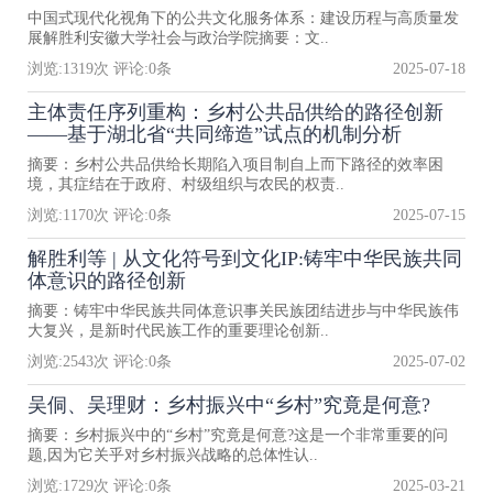
中国式现代化视角下的公共文化服务体系：建设历程与高质量发
展解胜利安徽大学社会与政治学院摘要：文..
浏览:
1319
次 评论:
0
条
2025-07-18
主体责任序列重构：乡村公共品供给的路径创新
——基于湖北省“共同缔造”试点的机制分析
摘要：乡村公共品供给长期陷入项目制自上而下路径的效率困
境，其症结在于政府、村级组织与农民的权责..
浏览:
1170
次 评论:
0
条
2025-07-15
解胜利等 | 从文化符号到文化IP:铸牢中华民族共同
体意识的路径创新
摘要：铸牢中华民族共同体意识事关民族团结进步与中华民族伟
大复兴，是新时代民族工作的重要理论创新..
浏览:
2543
次 评论:
0
条
2025-07-02
吴侗、吴理财：乡村振兴中“乡村”究竟是何意?
摘要：乡村振兴中的“乡村”究竟是何意?这是一个非常重要的问
题,因为它关乎对乡村振兴战略的总体性认..
浏览:
1729
次 评论:
0
条
2025-03-21