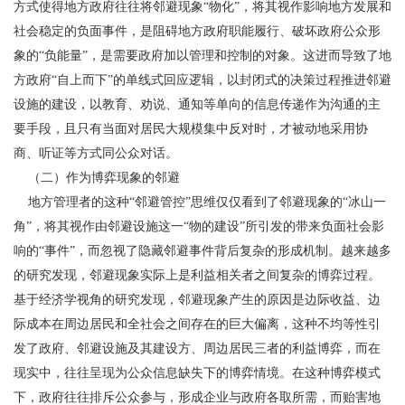
方式使得地方政府往往将邻避现象“物化”，将其视作影响地方发展和
社会稳定的负面事件，是阻碍地方政府职能履行、破坏政府公众形
象的“负能量”，是需要政府加以管理和控制的对象。这进而导致了地
方政府“自上而下”的单线式回应逻辑，以封闭式的决策过程推进邻避
设施的建设，以教育、劝说、通知等单向的信息传递作为沟通的主
要手段，且只有当面对居民大规模集中反对时，才被动地采用协
商、听证等方式同公众对话。
（二）作为博弈现象的邻避
地方管理者的这种“邻避管控”思维仅仅看到了邻避现象的“冰山一
角”，将其视作由邻避设施这一“物的建设”所引发的带来负面社会影
响的“事件”，而忽视了隐藏邻避事件背后复杂的形成机制。越来越多
的研究发现，邻避现象实际上是利益相关者之间复杂的博弈过程。
基于经济学视角的研究发现，邻避现象产生的原因是边际收益、边
际成本在周边居民和全社会之间存在的巨大偏离，这种不均等性引
发了政府、邻避设施及其建设方、周边居民三者的利益博弈，而在
现实中，往往呈现为公众信息缺失下的博弈情境。在这种博弈模式
下，政府往往排斥公众参与，形成企业与政府各取所需，而贻害地