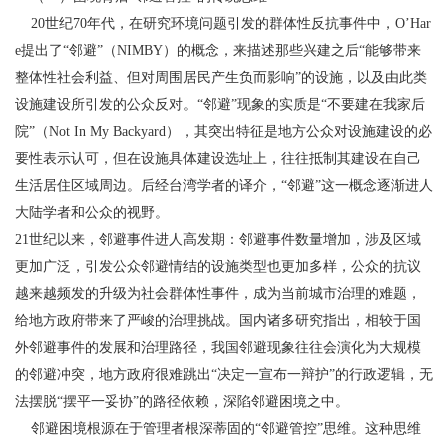
20世纪70年代，在研究环境问题引发的群体性反抗事件中，O’Har
e提出了“邻避”（NIMBY）的概念，来描述那些兴建之后“能够带来
整体性社会利益、但对周围居民产生负而影响”的设施，以及由此类
设施建设所引发的公众反对。“邻避”现象的实质是“不要建在我家后
院”（Not In My Backyard），其突出特征是地方公众对设施建设的必
要性表示认可，但在设施具体建设选址上，往往抵制其建设在自己
生活居住区域周边。后经台湾学者的译介，“邻避”这一概念逐渐进人
大陆学者和公众的视野。
21世纪以来，邻避事件进人高发期：邻避事件数量增加，涉及区域
更加广泛，引发公众邻避情结的设施类型也更加多样，公众的抗议
越来越频发的升级为社会群体性事件，成为当前城市治理的难题，
给地方政府带来了严峻的治理挑战。国内诸多研究指出，相较于国
外邻避事件的发展和治理路径，我国邻避现象往往会演化为大规模
的邻避冲突，地方政府很难跳出“决定一宣布一辩护”的行政逻辑，无
法摆脱“摆平一妥协”的路径依赖，深陷邻避困境之中。
邻避困境根源在于管理者根深蒂固的“邻避管控”思维。这种思维