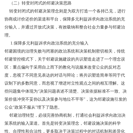
（二）转变封闭式的邻避决策思路
转变封闭式的邻避决策理念则是为双方打造一个各持己见，进行
协商或讨价还价的渠道和平台，保障多元利益诉求向政治系统的充
分输入，并通过开放式决策，有效吸纳和整合社会力量参与邻避治
理。
1.保障多元利益诉求向政治系统的充分输入
邻避困境的治理失败与闭塞的政治系统和决策机制密切相关，传统
邻避管控模式下，关于邻避设施建设的共识塑造走进了一个理念误
区：重点偏向于采用自上而下的教化与说服来改变公众的反对态
度，忽视了不同意见表达的对话与辩论；将共识塑造简单等同于代
议制下的多数同意，而忽视了增进对立性观点之间的相互理解。这
些问题集中体现为“决策问题表述不清楚、决策依据标准不一致、决
策价值冲突不妥协以及决策参与地位不平等”，这为邻避设施引发的
公众“政策不服从”埋下了隐患。
邻避治理转型，必须完善协商机制，打通社会利益诉求向政治决
策系统的输入渠道。首先是转变决策理念，邻避设施决策的科学
性、合理性和合法性，更多取决于决策过程中的对话机制和差异化