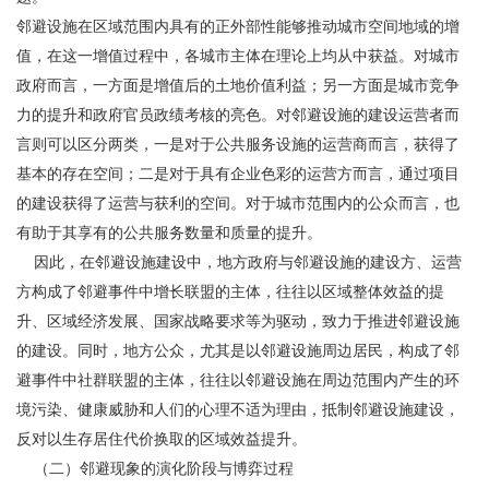
邻避设施在区域范围内具有的正外部性能够推动城市空间地域的增
值，在这一增值过程中，各城市主体在理论上均从中获益。对城市
政府而言，一方面是增值后的土地价值利益；另一方面是城市竞争
力的提升和政府官员政绩考核的亮色。对邻避设施的建设运营者而
言则可以区分两类，一是对于公共服务设施的运营商而言，获得了
基本的存在空间；二是对于具有企业色彩的运营方而言，通过项目
的建设获得了运营与获利的空间。对于城市范围内的公众而言，也
有助于其享有的公共服务数量和质量的提升。
因此，在邻避设施建设中，地方政府与邻避设施的建设方、运营
方构成了邻避事件中增长联盟的主体，往往以区域整体效益的提
升、区域经济发展、国家战略要求等为驱动，致力于推进邻避设施
的建设。同时，地方公众，尤其是以邻避设施周边居民，构成了邻
避事件中社群联盟的主体，往往以邻避设施在周边范围内产生的环
境污染、健康威胁和人们的心理不适为理由，抵制邻避设施建设，
反对以生存居住代价换取的区域效益提升。
（二）邻避现象的演化阶段与博弈过程