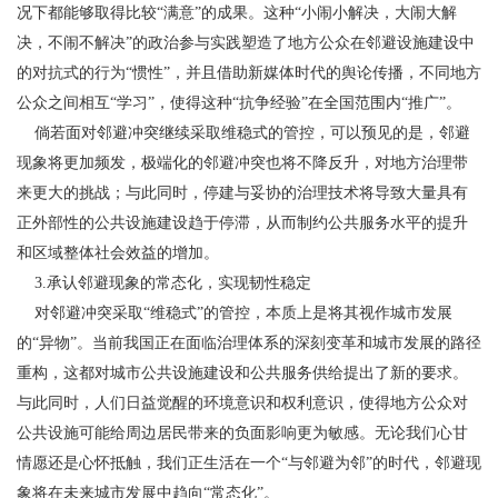
况下都能够取得比较“满意”的成果。这种“小闹小解决，大闹大解
决，不闹不解决”的政治参与实践塑造了地方公众在邻避设施建设中
的对抗式的行为“惯性”，并且借助新媒体时代的舆论传播，不同地方
公众之间相互“学习”，使得这种“抗争经验”在全国范围内“推广”。
倘若面对邻避冲突继续采取维稳式的管控，可以预见的是，邻避
现象将更加频发，极端化的邻避冲突也将不降反升，对地方治理带
来更大的挑战；与此同时，停建与妥协的治理技术将导致大量具有
正外部性的公共设施建设趋于停滞，从而制约公共服务水平的提升
和区域整体社会效益的增加。
3.承认邻避现象的常态化，实现韧性稳定
对邻避冲突采取“维稳式”的管控，本质上是将其视作城市发展
的“异物”。当前我国正在面临治理体系的深刻变革和城市发展的路径
重构，这都对城市公共设施建设和公共服务供给提出了新的要求。
与此同时，人们日益觉醒的环境意识和权利意识，使得地方公众对
公共设施可能给周边居民带来的负面影响更为敏感。无论我们心甘
情愿还是心怀抵触，我们正生活在一个“与邻避为邻”的时代，邻避现
象将在未来城市发展中趋向“常态化”。