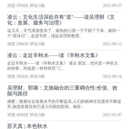
浏览:
2950
次 评论:
0
条
2022-09-27
凌云：文化生活深处亦有"道"——读吴理财《文
化：发展、服务与治理》
这几天，天气渐渐变凉了，燥热的心情一下子静了下来。难得一
个“双休日”，走进书房，读起吴理财教授..
浏览:
2966
次 评论:
0
条
2022-09-13
凌云：走近辛秋水——读《辛秋水文集》
走近辛秋水——读《辛秋水文集》 凌云 新近，也许是一种长久
的仰慕，抑或是一种对研究“三..
浏览:
3034
次 评论:
0
条
2022-08-14
吴理财、郭璐：文旅融合的三重耦合性:价值、效
能与路径
摘要：随着社会发展水平的不断提高,人们的精神文化需求不断提
升,旅游发展目前已进入到新的阶段。相应..
浏览:
4000
次 评论:
0
条
2021-01-07
苏天真 | 本色秋水