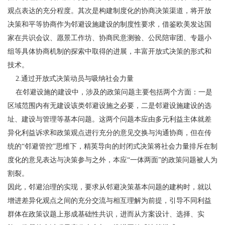
观点表达的充分程度。其次是构建制度化的协商决策渠道，将开放
决策和平等协商作为邻避设施建设的制度性要求，借鉴欧美发达国
家在共识会议、愿景工作坊、协商民意测验、公民陪审团、专题小
组等具体协商机制的探索中取得的进展，丰富开放式决策的形式和
技术。
2.通过开放式决策动员与吸纳社会力量
在邻避设施的建设中，涉及的政策问题主要包括两个方面：一是
区域范围内有无建设该类邻避设施之必要，二是邻避设施建设的选
址、建设与管理等基本问题。这两个问题本应由多元利益主体就差
异化利益诉求和政策观点进行充分的意见交换与沟通协商，但在传
统的“邻避管控”思维下，精英导向的封闭式决策将社会力量排斥在制
度化的意见表达与决策参与之外，本应“一体两面”的政策问题被人为
割裂。
因此，邻避治理的实现，要求从邻避决策基本问题的建构时，就以
增进差异化观点之间的充分交流与相互理解为前提，引导不同利益
群体在政策议题上形成基础性共识，进而从方案设计、选择、实