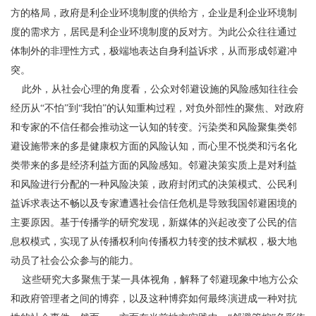
方的格局，政府是利企业环境制度的供给方，企业是利企业环境制
度的需求方，居民是利企业环境制度的反对方。为此公众往往通过
体制外的非理性方式，极端地表达自身利益诉求，从而形成邻避冲
突。
此外，从社会心理的角度看，公众对邻避设施的风险感知往往会
经历从“不怕”到“我怕”的认知重构过程，对负外部性的聚焦、对政府
和专家的不信任都会推动这一认知的转变。污染类和风险聚集类邻
避设施带来的多是健康权方面的风险认知，而心里不悦类和污名化
类带来的多是经济利益方面的风险感知。邻避决策实质上是对利益
和风险进行分配的一种风险决策，政府封闭式的决策模式、公民利
益诉求表达不畅以及专家遭遇社会信任危机是导致我国邻避困境的
主要原因。基于传播学的研究发现，新媒体的兴起改变了公民的信
息权模式，实现了从传播权利向传播权力转变的技术赋权，极大地
动员了社会公众参与的能力。
这些研究大多聚焦于某一具体视角，解释了邻避现象中地方公众
和政府管理者之间的博弈，以及这种博弈如何最终演进成一种对抗