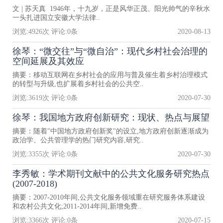
文 | 苏天真 1946年，十九岁，正是风华正茂、阳光帅气的辛秋水
一头扎进国立安徽大学法律..
浏览:
4926
次 评论:
0
条
2020-08-13
徐琴：“微交往”与“微自治”：现代乡村社会治理的
空间延展及其效应
摘要：移动互联网在乡村社会的应用与普及催生着乡村治理模式
的转型与升级,也扩展着乡村社会的公共空..
浏览:
3619
次 评论:
0
条
2020-07-30
徐琴：我国地方政府创新研究：现状、热点与展望
摘要：随着"中国地方政府创新奖"的设立,地方政府创新逐渐成为
政治学、公共管理学的热门研究内容,研究..
浏览:
3355
次 评论:
0
条
2020-07-30
李秀敏：学术期刊文献中的公共文化服务研究热点
(2007-2018)
摘要：2007-2010年间,公共文化服务领域重在研究服务体系建设
和农村公共文化;2011-2014年间,新增免费..
浏览:
3366
次 评论:
0
条
2020-07-15