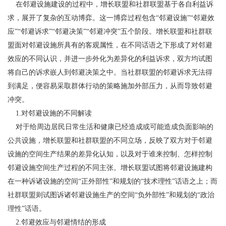
在邻避设施建设的过程中，增长联盟和社群联盟基于各自利益诉
求，展开了复杂的互动博弈。这一博弈过程包含“邻避设施”“邻避效
应”“邻避诉求”“邻避决策”“邻避冲突”五个阶段。增长联盟和社群联
盟面对邻避设施所具有的客观属性，在不同话语之下形成了对邻避
效应的不同认识，并进一步外化为差异化的利益诉求，双方均试图
将自己的诉求嵌人到邻避决策之中。当社群联盟的邻避诉求无法得
到满足，便容易采取群体行动的策略施加外部压力，从而导致邻避
冲突。
1.对邻避设施的不同解读
对于给周边居民日常生活和健康已经造成或可能造成负面影响的
公共设施，增长联盟和社群联盟的不同立场，反映了双方对于邻避
设施的空间生产结果的差异化认知，以及对于谁来控制、怎样控制
邻避设施空间生产过程的不同主张。增长联盟试图将邻避设施建构
在一种诉诸设施的空间“正外部性”和规划的“技术理性”话语之上；而
社群联盟则试图诉诸邻避设施生产的空间“负外部性”和规划的“政治
理性”话语。
2.邻避效应与邻避情结的形成