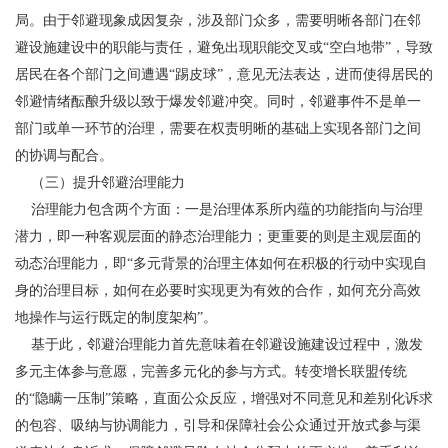
局。由于邻避现象成因复杂，涉及部门众多，需要明晰各部门在邻
避设施建设中的职能与责任，避免出现职能交叉或“空白地带”，导致
居民在各个部门之间遭遇“踢皮球”，意见无法表达，进而使得居民的
邻避情绪酝酿升级以致于爆发邻避冲突。同时，邻避事件不是单一
部门或单一环节的治理，需要在权责明晰的基础上实现各部门之间
的协调与配合。
（三）提升邻避治理能力
治理能力包含两个方面：一是治理体系所内蕴的功能指向与治理
潜力，即一种客观层面的静态治理能力；更重要的则是主观层面的
动态治理能力，即“多元背景的治理主体如何在积极的行动中实现自
身的治理目标，如何在必要时实现更为有效的合作，如何充分高效
地操作与运行既定的制度架构”。
基于此，邻避治理能力首先意味着在邻避设施建设过程中，激发
多元主体参与意愿，完善多元化的参与方式。转变增长联盟传统
的“隐瞒一压制”策略，直面公众反应，增强对不同意见和差别化诉求
的包容、吸纳与协调能力，引导和保障社会公众通过开放式参与渠