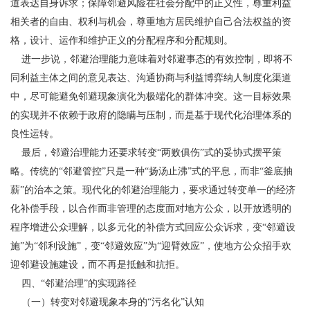
道表达自身诉求；保障邻避风险在社会分配中的正义性，尊重利益
相关者的自由、权利与机会，尊重地方居民维护自己合法权益的资
格，设计、运作和维护正义的分配程序和分配规则。
进一步说，邻避治理能力意味着对邻避事态的有效控制，即将不
同利益主体之间的意见表达、沟通协商与利益博弈纳人制度化渠道
中，尽可能避免邻避现象演化为极端化的群体冲突。这一目标效果
的实现并不依赖于政府的隐瞒与压制，而是基于现代化治理体系的
良性运转。
最后，邻避治理能力还要求转变“两败俱伤”式的妥协式摆平策
略。传统的“邻避管控”只是一种“扬汤止沸”式的平息，而非“釜底抽
薪”的治本之策。现代化的邻避治理能力，要求通过转变单一的经济
化补偿手段，以合作而非管理的态度面对地方公众，以开放透明的
程序增进公众理解，以多元化的补偿方式回应公众诉求，变“邻避设
施”为“邻利设施”，变“邻避效应”为“迎臂效应”，使地方公众招手欢
迎邻避设施建设，而不再是抵触和抗拒。
四、“邻避治理”的实现路径
（一）转变对邻避现象本身的“污名化”认知