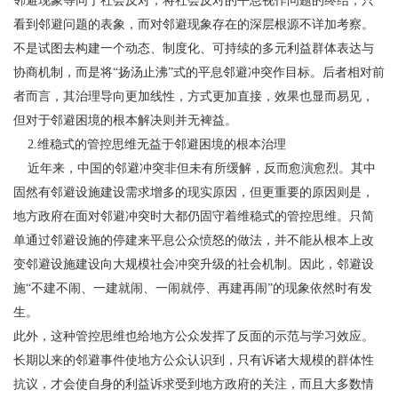
邻避现象等同于社会反对，将社会反对的平息视作问题的终结，只
看到邻避问题的表象，而对邻避现象存在的深层根源不详加考察。
不是试图去构建一个动态、制度化、可持续的多元利益群体表达与
协商机制，而是将“扬汤止沸”式的平息邻避冲突作目标。后者相对前
者而言，其治理导向更加线性，方式更加直接，效果也显而易见，
但对于邻避困境的根本解决则并无裨益。
2.维稳式的管控思维无益于邻避困境的根本治理
近年来，中国的邻避冲突非但未有所缓解，反而愈演愈烈。其中
固然有邻避设施建设需求增多的现实原因，但更重要的原因则是，
地方政府在面对邻避冲突时大都仍固守着维稳式的管控思维。只简
单通过邻避设施的停建来平息公众愤怒的做法，并不能从根本上改
变邻避设施建设向大规模社会冲突升级的社会机制。因此，邻避设
施“不建不闹、一建就闹、一闹就停、再建再闹”的现象依然时有发
生。
此外，这种管控思维也给地方公众发挥了反面的示范与学习效应。
长期以来的邻避事件使地方公众认识到，只有诉诸大规模的群体性
抗议，才会使自身的利益诉求受到地方政府的关注，而且大多数情