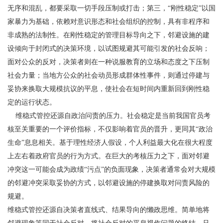
无序和混乱，都要采取一切手段压制或打击；第三，“刚性稳定”以国
家暴力为基础，依赖对意识形态和社会组织的控制，具有非程序和
非成熟的法制性。在刚性稳定的管理目标导向之下，邻避设施的建
设倾向于封闭式的决策环境，以试图规避其可能引发的社会反响；
面对公众的反对，决策者则在一种说服教育的立场和态度之下压制
社会力量；当地方公众的社会动员形成群体性事件，则通过停建与
妥协来换取大规模抗议的平息，使社会在短时间内重新回到刚性稳
定的运行状态。
维稳式管控还源自政治问责的压力。社会稳定是当前我国官员考
核至关重要的一个评价指标，不仅影响着官员的晋升，更同其“政治
生命”息息相关。基于理性经济人假设，个人利益最大化在很大程度
上左右着政府官员的行为方式。在巨大的考核压力之下，面对邻避
冲突这一可能会成为政绩“污点”的负面现象，决策者通常会对大规模
的邻避冲突采取妥协的方式，以邻避设施的停建换取对问责风险的
规避。
维稳式管控还源自决策者直线式、结果导向的懒政思维。简单地将