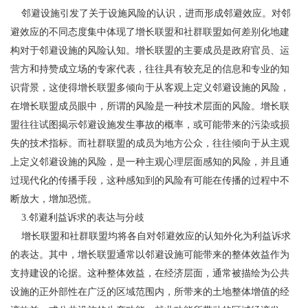
邻避设施引发了关于设施风险的认识，进而形成邻避效应。对邻
避效应的不同态度集中体现了增长联盟和社群联盟如何差别化地建
构对于邻避设施的风险认知。增长联盟的主要成员是政府官员、运
营方和持赞成立场的专家代表，往往具有较充足的信息和专业的知
识背景，这使得增长联盟多倾向于从客观上定义邻避设施的风险，
在增长联盟成员眼中，所谓的风险是一种技术层面的风险。增长联
盟往往试图揭示邻避设施发生事故的概率，或可能带来的污染或损
失的技术指标。而社群联盟的成员为地方公众，往往倾向于从主观
上定义邻避设施的风险，是一种主观心理层面感知的风险，并且通
过现代化的传播手段，这种感知到的风险有可能在传播的过程中不
断放大，增加恐慌。
3.邻避利益诉求的表达与分歧
增长联盟和社群联盟均将各自对邻避效应的认知外化为利益诉求
的表达。其中，增长联盟通常以邻避设施可能带来的整体效益作为
支持建设的论据。这种整体效益，在经济层面，通常被描绘为公共
设施的正外部性在广泛的区域范围内，所带来的土地整体增值的经