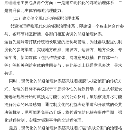
治理理念主要包含两个方面：一是建立现代化的邻避治理体系，二
是提升多元主体的邻避治理能力。
（二）建立健全现代化的邻避治理体系
邻避治理呼唤现代化的邻避治理体系，即建设一个各主体合作参
与、各环节相互衔接、各部门相互协调的邻避治理体系。
这首先意味着打破传统增长联盟的控制与管理，为社群联盟提供制
度化的参与渠道，实现地方政府、建设方、运营方、地方公众、专
家学者、新闻媒体（包括传统媒体、网络意见领袖、自媒体平台
等）等相关利益主体的共同参与，在此基础上畅通意见表达，寻求
共识。
同时，现代化的邻避治理体系还意味着摆脱“末端治理”的传统方
式。治理的目标不再仅限于平息群体性的抗议行动，而是从邻避设
施选址规划开始时就预见可能引发的公众反对，敏锐察觉并尽可能
消解公众的风险感知，通过制度化的利益表达渠道和开放式的公共
决策机制，尽可能避免事态升级，将邻避情结化解在事件早期，强
化过程控制，实现对邻避事件的全过程治理。
最后，现代化的邻避治理体系还意味着打破“条块分割”的治理格