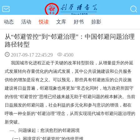
动态
活动
悦读
文库
好书
掠影
从“邻避管控”到“邻避治理”：中国邻避问题治理
路径转型
2017-09-17 22:45:29
4500
我国城市化进程正处于关键的改革转型阶段，从增量提升的外延
式发展转向存量优化的内涵式发展，其中公共设施建设和公共服务
供给的增加是应有之义。可以预见，那些具有邻避效应的公共设施
建设将日益普遍，邻避现象也将更加“常态化同时，地方政府所固守
的传统“邻避管控”思维已经越来越无助于邻避问题的根本解决。当前
日益频发的邻避问题，社会利益的多元化和参与意识的增强，都在
呼唤一种全新的“邻避治理”理念，从而实现现代城市邻避问题治理的
新突破。
―、问题缘起：愈演愈烈的邻避困境
（一）困境背后“邻避管控”的传统思维