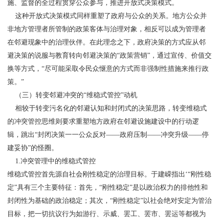
施、监督的全过程贯穿公众参与，推进开放式决策模式。
这种开放式决策模式同样重塑了政府与公众的关系。地方公众并
非地方管理者所管制的政策客体与治理对象，相反可以成为管理者
在邻避现象中的治理伙伴。在此理念之下，政府决策的方式应从邻
避决策的说服与教育转向邻避决策的“政策营销”，通过宣传、价值交
换等方式，“尽可能采取令民众惬意的方式而非强制性措施来推行政
策。”
（三）转变邻避冲突的“维稳式管控”动机
相较于转变污名化的邻避认知和封闭式的决策思路，转变维稳式
的冲突管控思维则要求重塑地方政府在邻避设施建设中的行动逻
辑，跳出“封闭决策一一公众反对——政府压制——冲突升级——停
建妥协”的怪圈。
1.冲突管理中的维稳式管控
维稳式管控首先源自社会刚性稳定的治理目标。于建嵘指出‘“刚性稳
定”具有三个主要特征：首先，“刚性稳定”是以政治权力的排他性和
封闭性为基础的政治稳定；其次，“刚性稳定”以社会绝对安定为管治
目标，把一切抗议行为如游行、示威、罢工、罢市、罢运等都视为