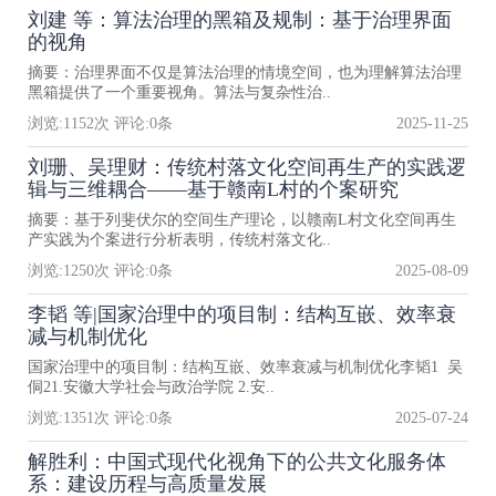
刘建 等：算法治理的黑箱及规制：基于治理界面
的视角
摘要：治理界面不仅是算法治理的情境空间，也为理解算法治理
黑箱提供了一个重要视角。算法与复杂性治..
浏览:
1152
次 评论:
0
条
2025-11-25
刘珊、吴理财：传统村落文化空间再生产的实践逻
辑与三维耦合——基于赣南L村的个案研究
摘要：基于列斐伏尔的空间生产理论，以赣南L村文化空间再生
产实践为个案进行分析表明，传统村落文化..
浏览:
1250
次 评论:
0
条
2025-08-09
李韬 等|国家治理中的项目制：结构互嵌、效率衰
减与机制优化
国家治理中的项目制：结构互嵌、效率衰减与机制优化李韬1 吴
侗21.安徽大学社会与政治学院 2.安..
浏览:
1351
次 评论:
0
条
2025-07-24
解胜利：中国式现代化视角下的公共文化服务体
系：建设历程与高质量发展