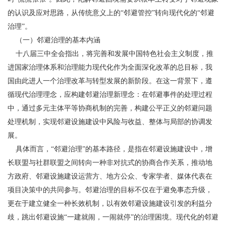
的认识及应对思路，从传统意义上的“邻避管控”转向现代化的“邻避
治理”。
（一）邻避治理的基本内涵
十八届三中全会指出，将完善和发展中国特色社会主义制度，推
进国家治理体系和治理能力现代化作为全面深化改革的总目标，我
国由此进人一个治理改革与转型发展的新阶段。在这一背景下，遵
循现代治理理念，应构建邻避治理新理念：在邻避事件的处理过程
中，通过多元主体平等协商机制的完善，构建公平正义的邻避问题
处理机制，实现邻避设施建设中风险与收益、整体与局部的协调发
展。
具体而言，“邻避治理”的基本路径，是指在邻避设施建设中，增
长联盟与社群联盟之间转向一种非对抗式的协商合作关系，推动地
方政府、邻避设施建设运营方、地方公众、专家学者、媒体代表在
项目决策中的共同参与。邻避治理的目标不仅在于避免事态升级，
更在于建立健全一种长效机制，以有效邻避设施建设引发的利益分
歧，跳出邻避设施“一建就闹，一闹就停”的治理困境。现代化的邻避