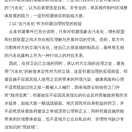
的“污名化”，认为后者塑造是自私、非专业的，将其视作制约区域整
体发展的阻力，一提到邻避效应则如临大敌。
2.以“去污名化”作为邻避治理转型的前提
众多邻避事件已充分说明，只有对邻避现象去污名化，增长联盟
和社群联盟之间才存在相互理解与开展对话的空间。否则，双方均
力图将对方的立场污名化，使自己占据道德的制高点，最终将互相
的污名化建构上升为一种行动上的对抗关系。
因此，在捍卫自己立场的同时，承认对方立场的合理之处，避免
用“污名化”的标签来定性对方的立场，这是邻避治理的实现前提。邻
避设施不应因其投人使用之后所带来的环境污染、健康风险和心理
不适而犹如过街之鼠一般被人人喊打，因各地群众纷纷拒之门外
而“颠沛流离”；邻避效应不应因其表现出的社会反对而被政府视作洪
水猛兽，如临大敌一般战战兢兢。地方居民对自身权益的捍卫，并
不必然意味着政府建设之举就违背公理和正义；同样邻避设施所能
带来的区域整体效益，也不是地方公众自私自利、非理性与缺少专
业知识的“照妖镜”。