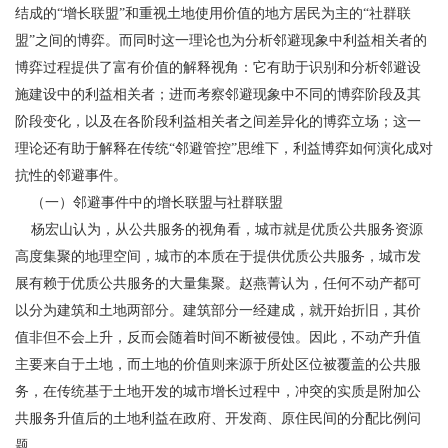
结成的“增长联盟”和重视土地使用价值的地方居民为主的“社群联
盟”之间的博弈。而同时这一理论也为分析邻避现象中利益相关者的
博弈过程提供了富有价值的解释视角：它有助于识别和分析邻避设
施建设中的利益相关者；进而考察邻避现象中不同的博弈阶段及其
阶段变化，以及在各阶段利益相关者之间差异化的博弈立场；这一
理论还有助于解释在传统“邻避管控”思维下，利益博弈如何演化成对
抗性的邻避事件。
（一）邻避事件中的增长联盟与社群联盟
杨宏山认为，从公共服务的视角看，城市就是优质公共服务资源
高度集聚的地理空间，城市的本质在于提供优质公共服务，城市发
展有赖于优质公共服务的大量集聚。赵燕菁认为，任何不动产都可
以分为建筑和土地两部分。建筑部分一经建成，就开始折旧，其价
值非但不会上升，反而会随着时间不断被侵蚀。因此，不动产升值
主要来自于土地，而土地的价值则来源于所处区位被覆盖的公共服
务，在传统基于土地开发的城市增长过程中，冲突的实质是附加公
共服务升值后的土地利益在政府、开发商、原住民间的分配比例问
题。