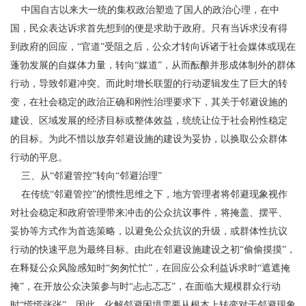
中国自古以来大一统的集权政治塑造了国人的政治心理，在中
国，民众表达诉求首先想到的便是求助于政府。只有当诉求没有得
到政府的回应，“官道”受阻之后，公众才转向诉诸于社会媒体或现在
蓬勃发展的自媒体力量，转向“媒道”，从而酝酿并形成体制外的群体
行动，导致邻避冲突。而此时增长联盟的行动逻辑发生了巨大的转
变，在社会稳定的政治正确和刚性治理要求下，其关于邻避设施的
建设、区域发展的经济目标或整体效益，统统让位于社会刚性稳定
的目标。为此不惜以放弃邻避设施的建设为妥协，以换取公众群体
行动的平息。
三、从“邻避管控”转向“邻避治理”
在传统“邻避管控”的惯性思维之下，地方管理者将邻避现象视作
对社会稳定和政府管理带来冲击的公众抗议事件，将掩盖、摆平、
妥协等方式作为首选策略，以避免公众抗议的升级，或群体性抗议
行动的快速平息为最终目标。由此在邻避设施建设之初“偷偷摸摸”，
在释疑公众风险感知时“匆匆忙忙”，在回应公众利益诉求时“遮遮掩
掩”，在开放公众决策参与时“忐忐忑忑”，在面临大规模群众行动
时“慌慌张张”。因此，化解邻避困境需要从根本上转变对于邻避现象