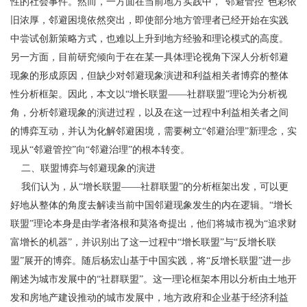
性的社会事件。然而，一方面在当前地方实践中，“邻避管控”色彩依
旧浓厚，邻避困境依然突出，即使部分地方管理者已经开始在实践
中尝试创新策略方式，也难以上升到地方经验和理论模式的高度。
另一方面，目前研究倾向于在在某一具体理论视角下深人分析邻避
现象的形成原因，但缺少对邻避现象演进和利益相关者博弈的整体
性分析框架。因此，本文以“增长联盟——社群联盟”理论为分析视
角，分析邻避现象的演进过程，以及在这一过程中利益相关者之间
的博弈互动，并认为化解邻避困境，需要树立“邻避治理”新理念，实
现从“邻避管控”向“邻避治理”的根本转变。
二、联盟博弈与邻避现象的演进
我们认为，从“增长联盟——社群联盟”的分析框架出发，可以更
好地从整体的角度去解读当前中国邻避现象发生的内在逻辑。“增长
联盟”理论本身是由学者洛根和莫洛奇提出，他们将城市视为“追求财
富增长的机器”，并识别出了这一过程中“增长联盟”与“反增长联
盟”展开的博弈。随后杨宏山基于中国实践，将“反增长联盟”进一步
阐述为城市发展中的“社群联盟”。这一理论框架本用以分析由土地开
发和房地产建设推动的城市发展中，地方政府和企业基于经济利益