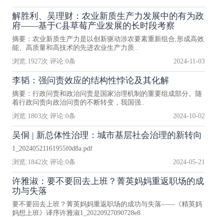
解胜利、吴理财：农业新质生产力发展中的有为政
府——基于C县草莓产业发展的长时段考察
摘要：农业新质生产力是以创新驱动涉农要素重新组合,形成高效
能、高质量和高技术的先进农业生产力质..
浏览:
1927
次 评论:
0
条
2024-11-03
李韬：强问责效应的结构性悖论及其化解
摘要：行政问责和政治问责是国家治理机制的重要组成部分。随
着行政问责向政治问责的不断转变，我国强..
浏览:
1803
次 评论:
0
条
2024-10-02
吴侗 | 新总体性治理：城市基层社会治理的新转向
1_20240521161955f0d8a.pdf
浏览:
1842
次 评论:
0
条
2024-05-21
许雅淑：要不要回去上班？菁英妈妈重返职场的成
功与失落
要不要回去上班？菁英妈妈重返职场的成功与失落——《精英妈
妈想上班》译序许雅淑1_20220927090728e8..