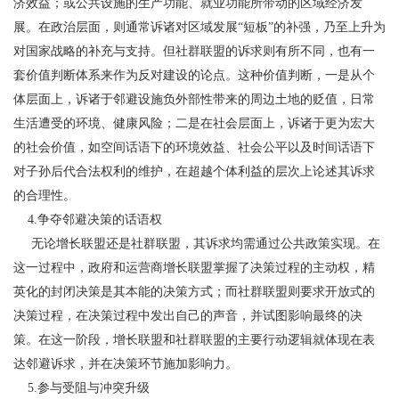
济效益；或公共设施的生产功能、就业功能所带动的区域经济发
展。在政治层面，则通常诉诸对区域发展“短板”的补强，乃至上升为
对国家战略的补充与支持。
但社群联盟的诉求则有所不同，也有一
套价值判断体系来作为反对建设的论点。这种价值判断，一是从个
体层面上，诉诸于邻避设施负外部性带来的周边土地的贬值，日常
生活遭受的环境、健康风险；二是在社会层面上，诉诸于更为宏大
的社会价值，如空间话语下的环境效益、社会公平以及时间话语下
对子孙后代合法权利的维护，在超越个体利益的层次上论述其诉求
的合理性。
4.争夺邻避决策的话语权
无论增长联盟还是社群联盟，其诉求均需通过公共政策实现。在
这一过程中，政府和运营商增长联盟掌握了决策过程的主动权，精
英化的封闭决策是其本能的决策方式；而社群联盟则要求开放式的
决策过程，在决策过程中发出自己的声音，并试图影响最终的决
策。在这一阶段，增长联盟和社群联盟的主要行动逻辑就体现在表
达邻避诉求，并在决策环节施加影响力。
5.参与受阻与冲突升级