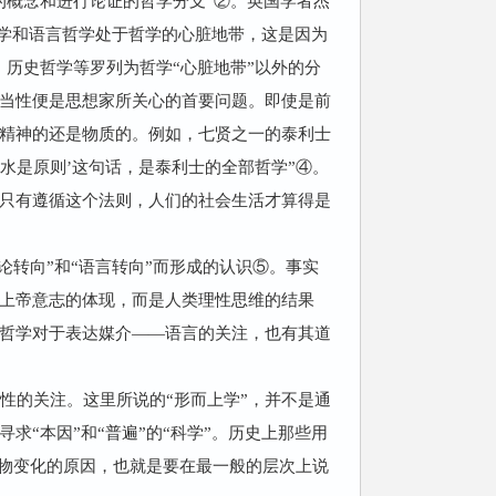
的概念和进行论证的哲学分支”②。英国学者杰
心智哲学和语言哲学处于哲学的心脏地带，这是因为
历史哲学等罗列为哲学“心脏地带”以外的分
当性便是思想家所关心的首要问题。即使是前
精神的还是物质的。例如，七贤之一的泰利士
“‘水是原则’这句话，是泰利士的全部哲学”④。
只有遵循这个法则，人们的社会生活才算得是
转向”和“语言转向”而形成的认识⑤。事实
上帝意志的体现，而是人类理性思维的结果
哲学对于表达媒介——语言的关注，也有其道
性的关注。这里所说的“形而上学”，并不是通
“本因”和“普遍”的“科学”。历史上那些用
事物变化的原因，也就是要在最一般的层次上说