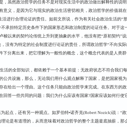
是，虽然政治哲学的任务不是对现实生活中的政治做出解释性的说明
有意义，是因为它与现实的政治生活密切相关，政治哲学的价值就在
进行合理论证的责任。如前文所说，作为有关社会政治生活的“形
并不承担特定历史条件下的国家形态和政治制度的论证任务。对于这
卢梭以来的契约论传统上升到更抽象的水平，他没有把“原初契约”设
论，没有为特定的社会制度进行论证的责任，所谓政治哲学“不向实际
条件下分离出来，把它理解为一般性的概念，这个概念代表的是人类
生活的全部知识，都依赖于一个基本前提：无政府状态不符合我们
的公共设施，那么，无论我们用什么观点解释了国家，是把国家视为
存在给出一个理由。这个任务只能由政治哲学来完成。在东西方的政
在回答一些共同的问题：我们为什么应该有国家?国家应该如何行使
点，还有另一种观点。如罗伯特•诺齐克(Robert Nozick)说
的理论是有道理的，从而意味着对政治哲学的整个主题釜底抽薪，那