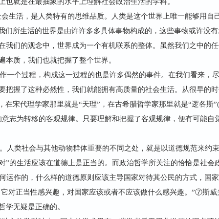
上也就是在最抽象的水平上理解社会政治生活的学科。
社会生活，是人类特有的思维品质。人类是这个世界上唯一能够用自
。我们所生活的世界是由许许多多具体事物构成的，这些事物或许没
在我们的观念中，世界成为一个有机联系的整体。虽然我们之中的任
遍本质，我们也就把握了整个世界。
作一个过程，构成这一过程的也是许多偶然的事件。在我们看来，
要把握了这种必然性，我们就能拥有高质量的社会生活。从很早的时
在宋代理学家那里就是“天理”，在古希腊哲学家那里就是“逻各斯”(lo
的意志为转移的客观规律。只要理解和把握了客观规律，便有可能自
。人类社会与其他动物群体重要的不同之处，就是以道德规范来约
，这种“对”的生活应该在道德上是正当的。而政治哲学所关注的恰恰是社
问国家是如何运作的，什么样的道德原则应该主导国家对待其公民的方式，
，它对正当性感兴趣，对国家应该或者不应该做什么感兴趣。”⑦斯
哲学无疑是正确的。