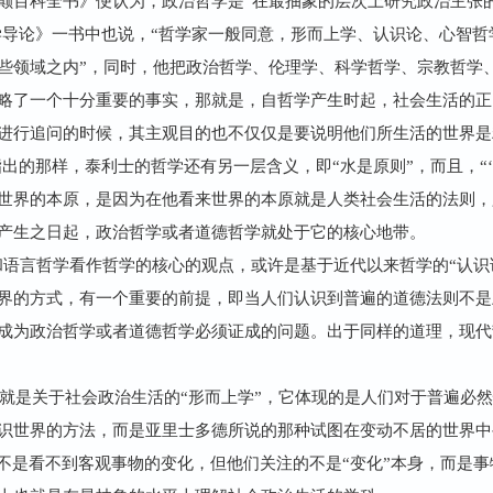
颠百科全书》便认为，政治哲学是“在最抽象的层次上研究政治主张
)在《政治哲学导论》一书中也说，“哲学家一般同意，形而上学、认识论、
些领域之内”，同时，他把政治哲学、伦理学、科学哲学、宗教哲学、
略了一个十分重要的事实，那就是，自哲学产生时起，社会生活的正
进行追问的时候，其主观目的也不仅仅是要说明他们所生活的世界是
格尔所指出的那样，泰利士的哲学还有另一层含义，即“水是原则”，而且，
世界的本原，是因为在他看来世界的本原就是人类社会生活的法则，
产生之日起，政治哲学或者道德哲学就处于它的核心地带。
语言哲学看作哲学的核心的观点，或许是基于近代以来哲学的“认识论
界的方式，有一个重要的前提，即当人们认识到普遍的道德法则不是
成为政治哲学或者道德哲学必须证成的问题。出于同样的道理，现代
就是关于社会政治生活的“形而上学”，它体现的是人们对于普遍必然
世界的方法，而是亚里士多德所说的那种试图在变动不居的世界中寻求
并不是看不到客观事物的变化，但他们关注的不是“变化”本身，而是