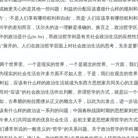
或她更关心的是其他一些问题：利益的分配应该遵循什么样的规则和
的’；‘不是人们享有哪些权利和自由’，而是‘人们应该享有哪些权利
治科学的差别而言，沃尔夫的这一理解是准确的。换言之，政治哲学
的政治是什么(to be)，而政治哲学则是有关社会政治生活的应然
社会政治生活”展开的。人们在政治哲学层面上对社会政治生活的思考，无
两个世界里。一个是现实的世界，一个是观念的世界。一方面，我
为现实的社会生活在许多方面不尽如人意，于是，我们在观念的世界
时起，应该有什么样的政治生活就成为东西方思想家共同关心的主
而对“应该”的社会政治生活作出判断。所谓哲学的方式，就是以一
如，古希腊的柏拉图便从正义的概念入手，以此为出发点，进一步说
该有什么样的政治这一系列的问题；中国春秋战国时期的思想家则把
今来人们共同追求的优良社会生活，起初主要是思想家用哲学的方式
们通常所说的一般意义的“哲学”的关系问题。关于政治哲学的学科