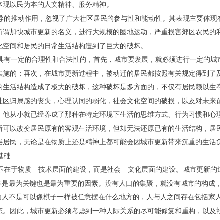
体现以民为本的人文精神、服务精神。
导的推动作用，忽视了广大社区居民的参与性和能动性。其表现主要体现
所谓加快城市更新的名义，进行大规模的圈地运动，严重损害郊区农民的
化空间和居民的日常生活结构遭到了巨大的破坏。
具有一定的合理性和合法性的，首先，城市要发展，就必须进行一定的城
实施的；再次，在城市更新过程中，被动迁的居民都按照有关规定得到了
的生活结构造成了极大的破坏，这种破坏是多方面的，不仅有居民赖以生
社区归属感的丧失，心理认同的弱化，社会文化空间的破损，以及对未来
，他从小就已经养成了那种在特定环境下生活的思维方式、行为习惯和心
新可以改变居民原有的客观生活环境，但却无法还原已有的生活结构，居
层居民，无论是在物质上还是精神上都可能会因城市更新带来沉重的生活
基础
不在于物质—技术层面的建设，而是社会—文化层面的建设。城市更新的
始终是最为关键也是最为重要的因素。没有人口的集聚，就没有城市的构成
因为人不是可以像棋子一样被任意摆在什么地方的，人与人之间存在包括家
态。因此，城市更新必须考虑到一种人际关系的尽可能修复和重构，以及