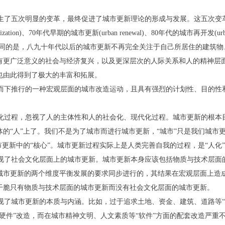
生了五次明显的变革，最终促进了城市更新理论的形成与发展。这五次变革大体
vitalization)、70年代早期的城市更新(urban renewal)、80年代的城市再开发(urb
的城市更新不同的是，八九十年代以后的城市更新不再完全关注于自己所居住的建
有更广泛意义的社会与经济复兴，以及更深层次的人际关系和人的精神层
也由此得到了极大的丰富和拓展。
而下推行的一种宏观层面的城市改造运动，且具有强烈的计划性、目的性
化过程，忽视了人的主体性和人的社会化、现代化过程。城市更新的根本
的“人”上了。我们不是为了城市而进行城市更新，“城市”只是我们城市更
市更新中的“核心”。城市更新过程实际上是人类完善自我的过程，是“人化
视了社会文化层面上的城市更新。城市更新本身应该包括物质与技术层面
城市更新的两个维度平衡发展的要求同步进行的，其结果在宏观层面上造
干脆只有物质与技术层面的城市更新而没有社会文化层面的城市更新。
了城市更新的本质与内涵。比如，过于追求土地、资金、建筑、道路等“数
硬件”改造，而在城市精神文明、人文素质等“软件”方面的配套改造严重