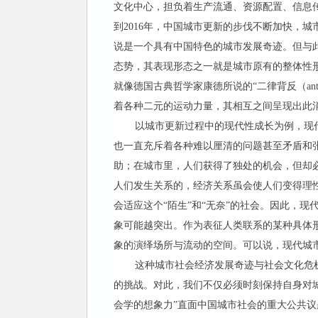
文化中心，担负着生产流通、资源配置、信息传
到2016年，中国城市更新的步伐不断加快，城
说是一个具有中国特色的城市发展奇迹。但与
态势，其表现形态之一就是城市原有的整体性
就像德国古典哲学家康德所说的“二律背反（an
着各种二元的运动力量，其相互之间呈现出此消
以城市更新过程中的现代性成长为例，现
也一直充斥着各种难以厘清的问题甚至矛盾和
助；在城市里，人们获得了独处的机会，但却
人们发生关系的，经济关系虽会使人们变得理性
会适应这个“陌生”和“无奈”的社会。因此，
象可能越突出。作为表征人类联系的某种具体
象的演绎场所与流动的空间。可以说，现代城
这种城市社会经济发展奇迹与社会文化危
的挑战。对此，我们不仅必须时刻保持自身对
会学的想象力”直面中国城市社会的重大公共