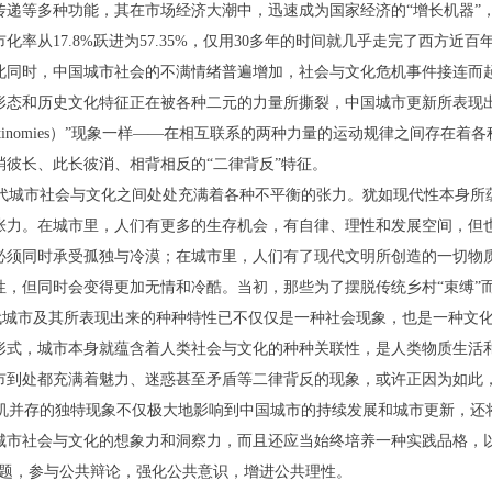
递等多种功能，其在市场经济大潮中，迅速成为国家经济的“增长机器”，正
市化率从17.8%跃进为57.35%，仅用30多年的时间就几乎走完了西方
此同时，中国城市社会的不满情绪普遍增加，社会与文化危机事件接连而
形态和历史文化特征正在被各种二元的力量所撕裂，中国城市更新所表现
tinomies）”现象一样——在相互联系的两种力量的运动规律之间存在
彼长、此长彼消、相背相反的“二律背反”特征。
代城市社会与文化之间处处充满着各种不平衡的张力。犹如现代性本身所
张力。在城市里，人们有更多的生存机会，有自律、理性和发展空间，但
必须同时承受孤独与冷漠；在城市里，人们有了现代文明所创造的一切物
，但同时会变得更加无情和冷酷。当初，那些为了摆脱传统乡村“束缚”而
现代城市及其所表现出来的种种特性已不仅仅是一种社会现象，也是一种文化
形式，城市本身就蕴含着人类社会与文化的种种关联性，是人类物质生活
市到处都充满着魅力、迷惑甚至矛盾等二律背反的现象，或许正因为如此
机并存的独特现象不仅极大地影响到中国城市的持续发展和城市更新，还
城市社会与文化的想象力和洞察力，而且还应当始终培养一种实践品格，
议题，参与公共辩论，强化公共意识，增进公共理性。