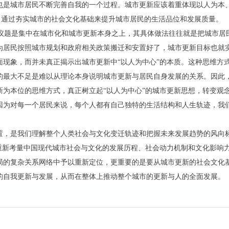
也是城市居民不断完善自我的一个过程。城市更新应该着重体现以人为本
设，通过夯实城市的社会文化基础来提升城市居民的生活品位和发展质量。
议题是集中在城市化和城市更新本身之上，其具体做法往往就是把城市居
为居民按照城市规划和政府相关政策搬迁和安置好了，城市更新目标也就
面现象，而并未真正揭示出城市更新中“以人为中心”的本质。这种思维方
的最大不足是难以从理论本身说明城市更新与居民自身发展的关系。因此
新为本位的思维方式，真正树立起“以人为中心”的城市更新思想，转变观
因为对每一个居民来说，每个人都有自己独特的生活结构和人生轨迹，我
位置，是我们理解整个人类社会与文化变迁轨迹和把握未来发展趋势的风向
重新考量中国现代城市社会与文化的发展历程、社会动力机制和文化影响力
局的复杂关系网络中予以重新定位，更重要的是要从城市更新的社会文化
的自我更新与发展，从而在整体上推动整个城市的更新与人的全面发展。