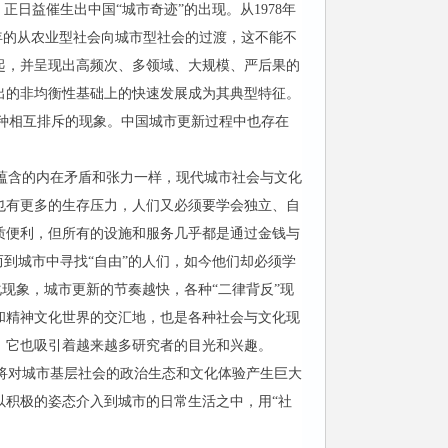
日益催生出中国“城市奇迹”的出现。从1978年
近百年的从农业型社会向城市型社会的过渡，这不能不
起，并呈现出高频次、多领域、大规模、严后果的
出的非均衡性基础上的快速发展成为其典型特征。
着各种相互排斥的现象。中国城市更新过程中也存在
蕴含的内在矛盾和张力一样，现代城市社会与文化
也有更多的生存压力，人们又必须要学会独立、自
质便利，但所有的设施和服务几乎都是通过金钱与
到城市中寻找“自由”的人们，如今他们却必须学
现象，城市更新的节奏越快，各种“二律背反”现
和精神文化世界的交汇地，也是各种社会与文化现
，它也吸引着越来越多研究者的目光和兴趣。
将对城市基层社会的政治生态和文化体验产生巨大
以积极的姿态介入到城市的日常生活之中，用“社