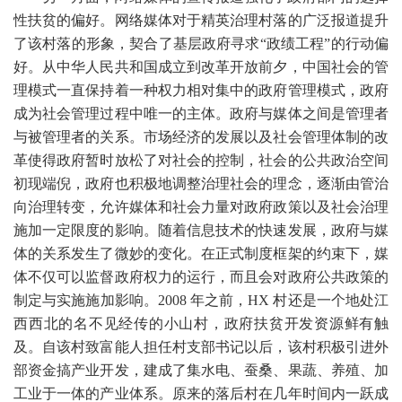
性扶贫的偏好。网络媒体对于精英治理村落的广泛报道提升
了该村落的形象，契合了基层政府寻求
“政绩工程”的行动偏
好。从中华人民共和国成立到改革开放前夕，中国社会的管
理模式一直保持着一种权力相对集中的政府管理模式，政府
成为社会管理过程中唯一的主体。政府与媒体之间是管理者
与被管理者的关系。市场经济的发展以及社会管理体制的改
革使得政府暂时放松了对社会的控制，社会的公共政治空间
初现端倪，政府也积极地调整治理社会的理念，逐渐由管治
向治理转变，允许媒体和社会力量对政府政策以及社会治理
施加一定限度的影响。随着信息技术的快速发展，政府与媒
体的关系发生了微妙的变化。在正式制度框架的约束下，媒
体不仅可以监督政府权力的运行，而且会对政府公共政策的
制定与实施施加影响。
2008
年之前，
HX
村还是一个地处江
西西北的名不见经传的小山村，政府扶贫开发资源鲜有触
及。自该村致富能人担任村支部书记以后，该村积极引进外
部资金搞产业开发，建成了集水电、蚕桑、果蔬、养殖、加
工业于一体的产业体系。原来的落后村在几年时间内一跃成