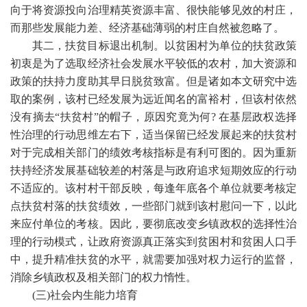
向于将资源投向治理精英资源丰富、很快能够见效的村庄，
而那些发展能力差、经济基础薄弱的村庄自然被忽略了。
其二，扶贫目标退出机制。以贫困村为单位的扶贫政策
初衷是为了选取经济社会发展水平较低的农村，加大资源和
政策的扶持力度助其早日脱贫致富。但是诸如本文研究中选
取的案例，该村已经发展为远近闻名的富裕村，但该村依然
没有摘去
“扶贫村”的帽子，原因究竟为何
?
在基层政权选择
性治理的行动思维左右下，适当保留已经发展起来的扶贫村
对于完成相关部门的绩效考核指标是有利可图的。因为重新
扶持经济发展基础较差的村落是与政府追求短期效应的行动
不适应的。该村村干部反映，每逢年底各个单位就要考核定
点扶贫村落的扶贫绩效，一些部门就到该村慰问一下，以此
来应付单位的考核。因此，要彻底改变乡镇政权的选择性治
理的行动模式，让政府资源真正落实到贫困村和贫困人口手
中，提升精准扶贫的水平，就需要加强对权力运行的监督，
消除乡镇政权及相关部门的权力惰性。
(
三
)
社会内生能力培育