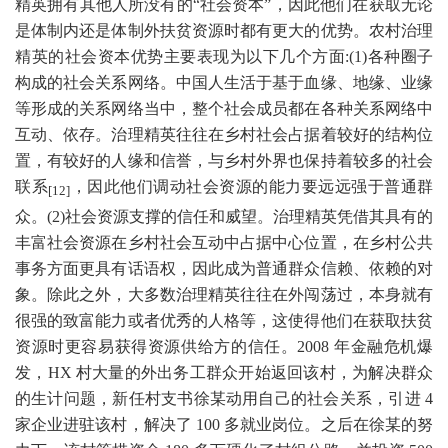
精英拥有其他人所没有的“社会资本”，因此他们在获取无论
是体制内还是体制外扶贫资源时都有更大的优势。农村治理
精英的社会资本优势主要表现为以下几个方面
:(1)
各种圈子
构成的社会关系网络。中国人生活于基于血缘、地缘、业缘
等形成的关系网络当中，整个社会成员都在各种关系网络中
互动、依存。治理精英往往在乡村社会占据着较好的结构位
置，有较好的人缘和信誉，与乡村外界也保持着较多的社会
联系
，因此他们调动社会资源的能力要远远强于普通群
[12]
众。
(2)
社会资源支撑的信任和威望。治理精英凭借其具有的
丰富社会资源在乡村社会互动中占据中心位置，在乡村公共
事务方面更具有话语权，因此成为普通群众信赖、依赖的对
象。除此之外，大多数治理精英往往在外闯荡过，本身就有
很强的致富能力或者优秀的人格等，这使得他们在获取扶贫
资源时更容易获得资源供给方的信任。
2008
年金融危机爆
发，
HX
村大量的外出务工群众开始返回该村，为解决群众
的生计问题，新任村支书徐某动用自己的社会关系，引进
4
家企业进驻该村，解决了
100
多就业岗位。之后在徐某的努