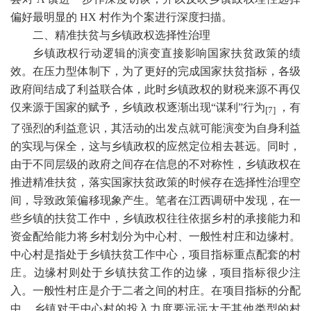
偏好最明显的
HX
村作为个案进行深度扫描。
二、精准扶贫与乡镇政权选择性治理
乡镇政权行动逻辑的演变直接影响国家扶贫政策的绩
效。在压力型体制下，为了更好的完成国家扶贫指标，各级
政府间结成了利益联合体，此时乡镇政权的财税来源不再仅
仅来源于国家的赋予，乡镇政权逐渐出现
“谋利”行为
，有
[7]
了强烈的利益意识，其活动的出发点就可能演变为自身利益
的实现与保全，这与乡镇政权的应然定位相去甚远。同时，
由于不同层级的政府之间存在信息的不对称性，乡镇政权在
推进精准扶贫，落实国家扶贫政策的时候存在选择性治理空
间，导致政策偏移现象产生。笔者在江西调研中发现，在一
些乡镇的扶贫工作中，乡镇政权往往依据乡村的承接能力和
资金配给能力将乡村划分为中心村、一般性村庄和边缘村。
中心村是指处于乡镇扶贫工作中心，项目指标重点配套的村
庄。边缘村则处于乡镇扶贫工作的边缘，项目指标很少注
入。一般性村庄是介于二者之间的村庄。在项目指标的分配
中，乡镇对于中心村的投入力度要远远大于其他类型的村