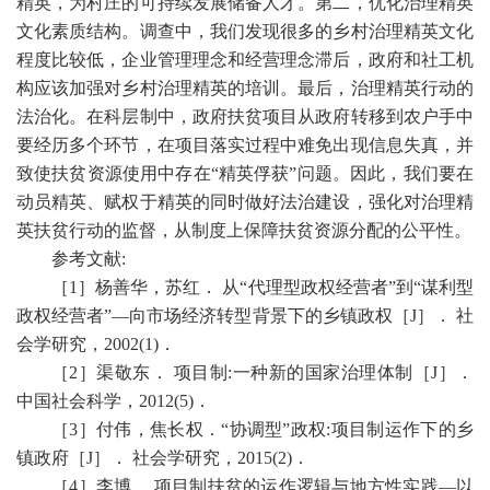
精英，为村庄的可持续发展储备人才。第二，优化治理精英
文化素质结构。调查中，我们发现很多的乡村治理精英文化
程度比较低，企业管理理念和经营理念滞后，政府和社工机
构应该加强对乡村治理精英的培训。最后，治理精英行动的
法治化。在科层制中，政府扶贫项目从政府转移到农户手中
要经历多个环节，在项目落实过程中难免出现信息失真，并
致使扶贫资源使用中存在
“精英俘获”问题。因此，我们要在
动员精英、赋权于精英的同时做好法治建设，强化对治理精
英扶贫行动的监督，从制度上保障扶贫资源分配的公平性。
参考文献
:
［
1
］杨善华，苏红． 从“代理型政权经营者”到“谋利型
政权经营者”—向市场经济转型背景下的乡镇政权［
J
］． 社
会学研究，
2002(1)
．
［
2
］渠敬东． 项目制
:
一种新的国家治理体制［
J
］．
中国社会科学，
2012(5)
．
［
3
］付伟，焦长权．“协调型”政权
:
项目制运作下的乡
镇政府［
J
］． 社会学研究，
2015(2)
．
［
4
］李博． 项目制扶贫的运作逻辑与地方性实践—以