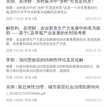
吴侗、吴理财：乡村振兴中“乡村”究竟是何意?
摘要：乡村振兴中的“乡村”究竟是何意?这是一个非常重要的问
题,因为它关乎对乡村振兴战略的总体性认..
浏览:
1742
次 评论:
0
条
2025-03-21
解胜利、吴理财：农业新质生产力发展中的有为政
府——基于C县草莓产业发展的长时段考察
摘要：农业新质生产力是以创新驱动涉农要素重新组合,形成高效
能、高质量和高技术的先进农业生产力质..
浏览:
1935
次 评论:
0
条
2024-11-03
李韬：强问责效应的结构性悖论及其化解
摘要：行政问责和政治问责是国家治理机制的重要组成部分。随
着行政问责向政治问责的不断转变，我国强..
浏览:
1809
次 评论:
0
条
2024-10-02
吴侗 | 新总体性治理：城市基层社会治理的新转向
1_20240521161955f0d8a.pdf
浏览:
1849
次 评论:
0
条
2024-05-21