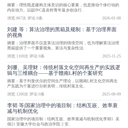
摘要：理性既是建构主体意识的核心要素，也是推动个体行动的
内在动力。以皖中C县农村青年返乡创业行..
浏览:
867
次 评论:
0
条
2026-01-08
刘建 等：算法治理的黑箱及规制：基于治理界面
的视角
摘要：治理界面不仅是算法治理的情境空间，也为理解算法治理
黑箱提供了一个重要视角。算法与复杂性治..
浏览:
1169
次 评论:
0
条
2025-11-25
刘珊、吴理财：传统村落文化空间再生产的实践逻
辑与三维耦合——基于赣南L村的个案研究
摘要：基于列斐伏尔的空间生产理论，以赣南L村文化空间再生
产实践为个案进行分析表明，传统村落文化..
浏览:
1260
次 评论:
0
条
2025-08-09
李韬 等|国家治理中的项目制：结构互嵌、效率衰
减与机制优化
国家治理中的项目制：结构互嵌、效率衰减与机制优化李韬1 吴
侗21.安徽大学社会与政治学院 2.安..