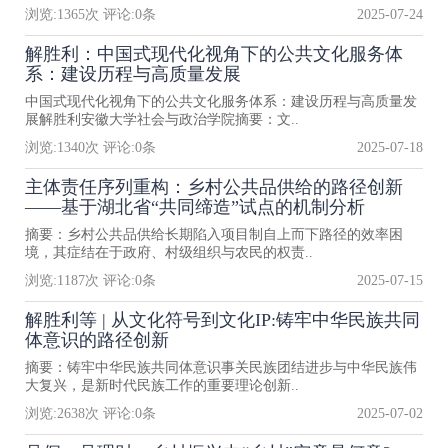
浏览:
1365
次 评论:
0
条
2025-07-24
解胜利：中国式现代化视角下的公共文化服务体
系：建设历程与高质量发展
中国式现代化视角下的公共文化服务体系：建设历程与高质量发
展解胜利安徽大学社会与政治学院摘要：文..
浏览:
1340
次 评论:
0
条
2025-07-18
主体责任序列重构：乡村公共品供给的路径创新
——基于湖北省“共同缔造”试点的机制分析
摘要：乡村公共品供给长期陷入项目制自上而下路径的效率困
境，其症结在于政府、村级组织与农民的权责..
浏览:
1187
次 评论:
0
条
2025-07-15
解胜利等 | 从文化符号到文化IP:铸牢中华民族共同
体意识的路径创新
摘要：铸牢中华民族共同体意识事关民族团结进步与中华民族伟
大复兴，是新时代民族工作的重要理论创新..
浏览:
2638
次 评论:
0
条
2025-07-02