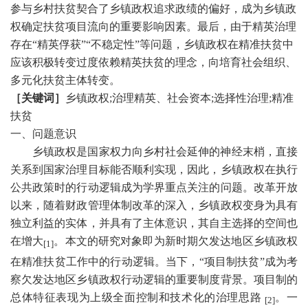
参与乡村扶贫契合了乡镇政权追求政绩的偏好，成为乡镇政
权确定扶贫项目流向的重要影响因素。最后，由于精英治理
存在“精英俘获”“不稳定性”等问题，乡镇政权在精准扶贫中
应该积极转变过度依赖精英扶贫的理念，向培育社会组织、
多元化扶贫主体转变。
［关键词］
乡镇政权
;治理精英、社会资本;选择性治理;精准
扶贫
一、问题意识
乡镇政权是国家权力向乡村社会延伸的神经末梢，直接
关系到国家治理目标能否顺利实现，因此，乡镇政权在执行
公共政策时的行动逻辑成为学界重点关注的问题。改革开放
以来，随着财政管理体制改革的深入，乡镇政权变身为具有
独立利益的实体，并具有了主体意识，其自主选择的空间也
在增大
。本文的研究对象即为新时期欠发达地区乡镇政权
[1]
在精准扶贫工作中的行动逻辑。当下，
“项目制扶贫”成为考
察欠发达地区乡镇政权行动逻辑的重要制度背景。项目制的
总体特征表现为上级全面控制和技术化的治理思路
。一
[2]