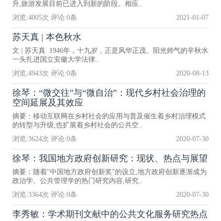
升,旅游发展目前已进入到新的阶段。相应..
浏览:
4005
次 评论:
0
条
2021-01-07
苏天真 | 本色秋水
文 | 苏天真 1946年，十九岁，正是风华正茂、阳光帅气的辛秋水
一头扎进国立安徽大学法律..
浏览:
4943
次 评论:
0
条
2020-08-13
徐琴：“微交往”与“微自治”：现代乡村社会治理的
空间延展及其效应
摘要：移动互联网在乡村社会的应用与普及催生着乡村治理模式
的转型与升级,也扩展着乡村社会的公共空..
浏览:
3624
次 评论:
0
条
2020-07-30
徐琴：我国地方政府创新研究：现状、热点与展望
摘要：随着"中国地方政府创新奖"的设立,地方政府创新逐渐成为
政治学、公共管理学的热门研究内容,研究..
浏览:
3364
次 评论:
0
条
2020-07-30
李秀敏：学术期刊文献中的公共文化服务研究热点