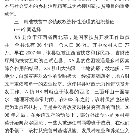
本与社会资本的乡村治理精英成为承接国家扶贫项目的重要
载体。
三、精准扶贫中乡镇政权选择性治理的组织基础
(
一
)
个案选择
XS
县位于江西省西北部，是国家扶贫开发工作重点
县，全县现有
36
个镇，总人口
86
万。其中农村人口
77
万。早在
2007
年，该县就被江西省扶贫和移民办、省财政
厅列为扶贫互助资金试点县。
XS
县的贫困境遇是多种因素
综合作用的结果。
XS
县山大沟深，土地贫瘠，坡地多，平
地少，自然灾害对农业的影响极大，经济基础薄弱，地方财
政严重依赖单一的农业经济。这使得县财政无力推进扶贫开
发工作。
A
镇
HS
村就位于该县的西北，三面环山一面靠
水，地理环境非常封闭。在
2008
年之前，该村虽然也被确
定为重点帮扶村，但是并没有改变以往贫穷落后的面貌。
20
08
年之后，在乡镇政府的动员下，部分外出创业的乡村精
英开始向家乡回流，一些人被选任村两委班子成员。在他们
的带领下，该村从完善村基础设施、发展种植业和养殖业入