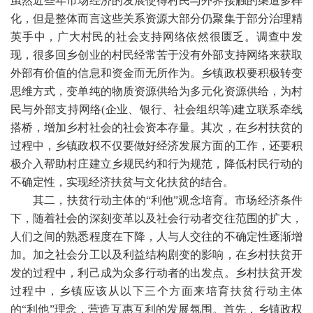
虽然近些年市场经济的发展使得村民与外界接触的渠道多样
化，但是整体而言这些关系资源大部分仍聚集于部分治理精
英手中，广大村民的社会支持网络依然很匮乏。调查中发
现，很多回乡创业的村民经常苦于没有外部支持网络来获取
外部有价值的信息和资金而无所作为。乡镇政权要积极转变
思维方式，变单纯的物质资源供给为多元化资源供给，为村
民与外部支持网络
(
企业、银行、社会组织等
)
建立联系牵线
搭桥，增加乡村社会的社会资本存量。其次，在乡村扶贫的
过程中，乡镇政权不仅要做好经济发展方面的工作，还要积
极介入帮助村庄建立乡规民约和行为规范，降低村民行动的
不确定性，实现经济扶贫与文化扶贫的结合。
其二，扶贫行动主体的
“利他”观念培育。市场经济条件
下，随着社会的深刻变革以及社会行动者交往范围的扩大，
人们之间的熟悉程度在下降，人与人交往的不确定性逐渐增
加。加之社会分工以及利益结构剧变的影响，在乡村扶贫开
发的过程中，利己成为众多行动者的出发点。乡村扶贫开发
过程中，乡镇应该从以下三个方面来培育扶贫行动主体
的“利他”理念，营造互惠互利的发展氛围。首先，乡镇政权