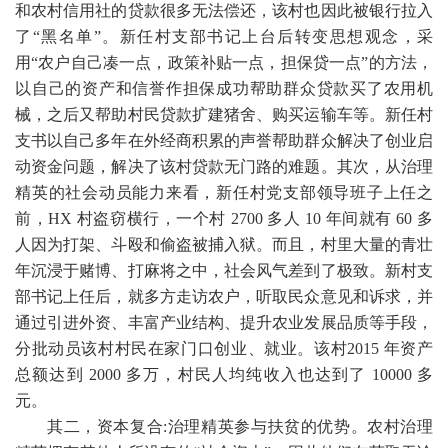
和农村信用社的贷款很多无法偿还，该村也因此被银行拉入
了“黑名单”。新任村支部书记上台后转变思想观念，采
用“农户自己凑一点，政策补贴一点，担保贷一点”的方法，
以自己的资产和信誉作担保成功帮助群众贷款买了农用机
械，之后又帮助村民贷款扩建猪舍、购买运输车等。新任村
支书以自己多年在外经商积累的声誉帮助群众解决了创业启
动资金问题，解决了该村贷款无门路的难题。其次，从治理
精英的社会动员能力来看，新任村党支部领导班子上任之
前，
HX
村盗窃横行，一个村
2700
多人
10
年间就有
60
多
人因为打架、斗殴和偷盗被捕入狱。而且，村里大量的青壮
年沉浸于赌博、打麻将之中，社会风气差到了极致。新村支
部书记上任后，就多方走访农户，听取民众意见和诉求，并
通过引进外资、丰富产业结构、提升农业发展品质等手段，
分批动员该村村民在家门口创业、就业。该村
2015
年资产
总额达到
2000
多万，村民人均纯收入也达到了
10000
多
元。
其二，资本复合
:
治理精英参与扶贫的优势。农村治理