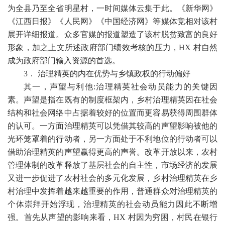
为全县乃至全省明星村，一时间媒体云集于此。《新华网》
《江西日报》《人民网》《中国经济网》等媒体竞相对该村
展开详细报道。众多官媒的报道塑造了该村脱贫致富的良好
形象，加之上文所述政府部门绩效考核的压力，
HX
村自然
成为政府部门输入资源的首选。
3
． 治理精英的内在优势与乡镇政权的行动偏好
其一，声望与利他
:
治理精英社会动员能力的关键因
素。声望是指在既有的制度框架内，乡村治理精英因在社会
结构和社会网络中占据着较好的位置而更容易获得周围群体
的认可。一方面治理精英可以凭借其较高的声望影响被他的
光环笼罩着的行动者，另一方面处于不利地位的行动者可以
借助治理精英的声望赢得更高的声誉。改革开放以来，农村
管理体制的改革释放了基层社会的自主性，市场经济的发展
又进一步促进了农村社会的多元化发展，乡村治理精英在乡
村治理中发挥着越来越重要的作用，普通群众对治理精英的
个体崇拜开始浮现，治理精英的社会动员能力因此不断增
强。首先从声望的影响来看，
HX
村因为穷困，村民在银行