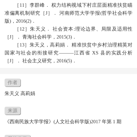
［
11
］李群峰． 权力结构视域下村庄层面精准扶贫瞄
准偏离机制研究［
J
］． 河南师范大学学报
(
哲学社会科学
版
)
，
2016(2)
．
［
12
］朱天义． 社会资本
:
理论边界、局限及适用性
［
J
］． 青海社会科学，
2015(3)
．
［
13
］朱天义，高莉娟． 精准扶贫中乡村治理精英对
国家与社会的衔接研究———江西省
XS
县的实践分析
［
J
］． 社会主义研究，
2016(5)
．
作者
朱天义 高莉娟
来源
《西南民族大学学报》(人文社会科学版)2017 年第 1 期