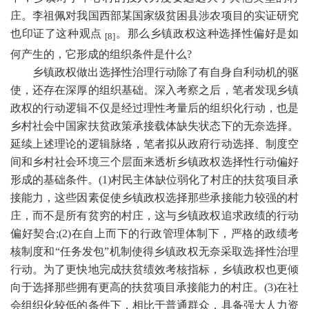
庄。李祖佩对我国西部某国家级贫困县涉农项目的实证研究
也印证了这种观点
。那么乡镇政权这种选择性偏好是如
[8]
何产生的，它形成的组织条件是什么
?
乡镇政权做出选择性治理行动除了有自身自利动机的驱
使，还存在深厚的组织基础。深入考察之后，笔者发现乡镇
政权的行动逻辑不仅是经过理性考量后的组织化行动，也是
乡村社会中国家扶贫政策承接载体缺失状态下的无奈选择。
延续上述理论的逻辑脉络，笔者拟从政府行动选择、制度空
间和乡村社会环境三个层面来透析乡镇政权选择性行动偏好
形成的基础条件。
(1)
村民主体缺位弱化了村庄的扶贫项目承
接能力，这些因素促使乡镇政权选择那些承接能力较强的村
庄，而不是所有贫穷的村庄，这与乡镇政权追求政绩的行动
偏好契合
;(2)
在自上而下的行政管理体制下，严格的政绩考
核制度和“任务发包”机制使得乡镇政权无奈采取选择性治理
行动。为了更快地完成扶贫绩效考核指标，乡镇政权也更倾
向于选择那些拥有更高的扶贫项目承接能力的村庄。
(3)
在社
会组织化较低的条件下，相比于普通群众，具备强大人力资