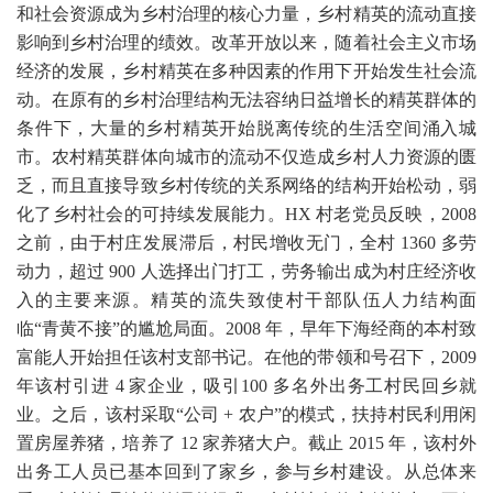
和社会资源成为乡村治理的核心力量，乡村精英的流动直接
影响到乡村治理的绩效。改革开放以来，随着社会主义市场
经济的发展，乡村精英在多种因素的作用下开始发生社会流
动。在原有的乡村治理结构无法容纳日益增长的精英群体的
条件下，大量的乡村精英开始脱离传统的生活空间涌入城
市。农村精英群体向城市的流动不仅造成乡村人力资源的匮
乏，而且直接导致乡村传统的关系网络的结构开始松动，弱
化了乡村社会的可持续发展能力。
HX
村老党员反映，
2008
之前，由于村庄发展滞后，村民增收无门，全村
1360
多劳
动力，超过
900
人选择出门打工，劳务输出成为村庄经济收
入的主要来源。精英的流失致使村干部队伍人力结构面
临“青黄不接”的尴尬局面。
2008
年，早年下海经商的本村致
富能人开始担任该村支部书记。在他的带领和号召下，
2009
年该村引进
4
家企业，吸引
100
多名外出务工村民回乡就
业。之后，该村采取“公司
+
农户”的模式，扶持村民利用闲
置房屋养猪，培养了
12
家养猪大户。截止
2015
年，该村外
出务工人员已基本回到了家乡，参与乡村建设。从总体来