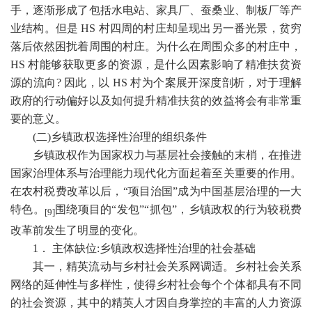
手，逐渐形成了包括水电站、家具厂、蚕桑业、制板厂等产
业结构。但是
HS
村四周的村庄却呈现出另一番光景，贫穷
落后依然困扰着周围的村庄。为什么在周围众多的村庄中，
HS
村能够获取更多的资源，是什么因素影响了精准扶贫资
源的流向
?
因此，以
HS
村为个案展开深度剖析，对于理解
政府的行动偏好以及如何提升精准扶贫的效益将会有非常重
要的意义。
(
二
)
乡镇政权选择性治理的组织条件
乡镇政权作为国家权力与基层社会接触的末梢，在推进
国家治理体系与治理能力现代化方面起着至关重要的作用。
在农村税费改革以后，
“项目治国”成为中国基层治理的一大
特色。
围绕项目的
“发包”“抓包”，乡镇政权的行为较税费
[9]
改革前发生了明显的变化。
1
． 主体缺位
:
乡镇政权选择性治理的社会基础
其一，精英流动与乡村社会关系网调适。乡村社会关系
网络的延伸性与多样性，使得乡村社会每个个体都具有不同
的社会资源，其中的精英人才因自身掌控的丰富的人力资源