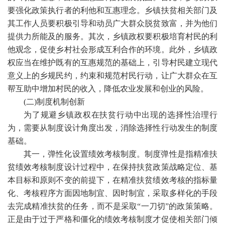
要强化政策执行者的利他和互惠理念。乡镇扶贫相关部门及
其工作人员要积极引导和动员广大群众脱贫致富，并为他们
提供力所能及的服务。其次，乡镇政权要积极培育村民的利
他观念，促使乡村社会形成互利合作的环境。此外，乡镇政
权应当在维护既有的互惠规范的基础上，引导村民建立现代
意义上的乡规民约，约束和规范村民行动，让广大群众在互
帮互助中增加村民的收入，降低农业发展和创业的风险。
(
二
)
制度机制创新
为了规避乡镇政权在扶贫行动中出现的选择性治理行
为，需要从制度设计角度出发，消除选择性行动发生的制度
基础。
其一，弹性化设置绩效考核制度。制度弹性是指精准扶
贫绩效考核制度设计过程中，在保持扶贫政策战略定位、基
本目标和原则不变的前提下，在精准扶贫绩效考核的指标量
化、考核程序方面因地制宜、因时制宜，采取多样化的手段
去完成精准扶贫的任务，而不是采取
“一刀切”的政策策略。
正是由于过于严格和僵化的绩效考核制度才促使相关部门倾