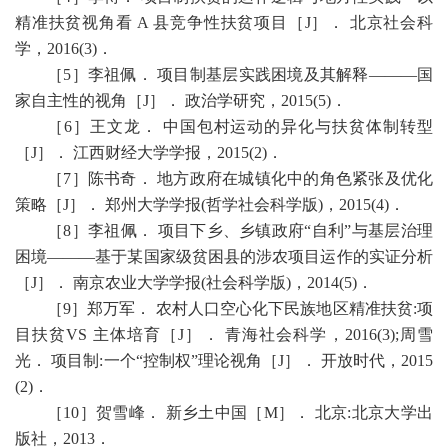
精准扶贫视角看
A
县竞争性扶贫项目［
J
］． 北京社会科
学，
2016(3)
．
［
5
］李祖佩． 项目制基层实践困境及其解释———国
家自主性的视角［
J
］． 政治学研究，
2015(5)
．
［
6
］王文龙． 中国包村运动的异化与扶贫体制转型
［
J
］． 江西财经大学学报，
2015(2)
．
［
7
］陈书奇． 地方政府在城镇化中的角色紧张及优化
策略［
J
］． 郑州大学学报
(
哲学社会科学版
)
，
2015(4)
．
［
8
］李祖佩． 项目下乡、乡镇政府“自利”与基层治理
困境———基于某国家级贫困县的涉农项目运作的实证分析
［
J
］． 南京农业大学学报
(
社会科学版
)
，
2014(5)
．
［
9
］郑万军． 农村人口空心化下民族地区精准扶贫
:
项
目扶贫
VS
主体培育［
J
］． 青海社会科学，
2016(3);
周雪
光． 项目制
:
一个“控制权”理论视角［
J
］． 开放时代，
2015
(2)
．
［
10
］贺雪峰． 新乡土中国［
M
］． 北京
:
北京大学出
版社，
2013
．