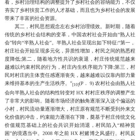
看，乡村治理结构的调整提升了乡村社会的容纳能力，不仅
夯实了乡村扶贫工作的人才基础，而且也为乡村社会的发展
带来了丰富的社会资源。
其二，村民思想观念左右乡村治理绩效。新时期，随着
传统的乡村社会结构的变革，中国农村社会开始由
“熟人社
会”转向“半熟人社会”。半熟人社会呈现出如下特征
:
“第一，
村庄社会开始呈现多元化，异质性增加，村民之间的熟悉程
度降低
;
第二，随着地方性共识的衰退，村庄传统规范越来
越难以约束村民的行为，村庄内生秩序能力下降
;
第三，村
民对村庄的主体责任感逐渐丧失，越来越难以仅靠内部力量
来维持基本的生产生活秩序。”
(P
．
9)
农村社会由熟人社
[10]
会向半熟人社会的结构性转变对
HX
村村庄秩序的调整产生
了非常大的影响。随着市场经济的触角逐渐深入这个偏远的
小村，村民流动量逐渐增大，村庄原有规范不断受到外来文
化价值的冲击，约束能力逐渐在下降，奠基于村庄传统文化
价值规范基础上的社会共识开始消退，村民陷入“精神贫
困”的境遇当中。
2008
年之前
HX
村赌博之风盛行。村民反