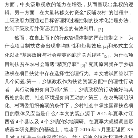
方面，中央汲取税收的能力在增强，从而呈现出集权的逻
辑。另一方面，在大量转移支付资金
“反哺农村”的过程中，
上级政府力图通过目标管理和过程控制的技术化治理办法，
控制下级政府并保证项目资金的有效利用。
[3]
然而，在自上而下的行政管理体制的严密控制之下，为
什么项目制扶贫会出现非均衡性和短期效应
和形式主义
[4]
化以及
“基层政府与社会精英的庇护关系结构”
，为什么项
[5]
目制扶贫在农村会遭遇
“精英俘获”
?
究其原因就在于乡镇
[6]
政权在项目扶贫中存在选择性治理行为。本文尝试回答以下
几个问题
:
第一，乡镇政权作为扶贫资源分配中的理性行动
者，其行动偏好如何形成
?
第二，乡镇政权的行动偏好与其
所处的制度、社会环境是如何互动的
?
第三，在农民弱组织
化、村两委组织偏弱的条件下，乡村社会中承接国家扶贫项
目的载体又应当是什么
?
本文的观点源于
2015
年夏季对江
西省
4
个县以及
4
个乡镇的实地调研。在夏季大规模调查形
成基本研究思路的基础上，笔者于
2016
年
5
月重新返回
XS
县对
A
镇进一步作深度访谈，并以反映乡镇政权理性选择