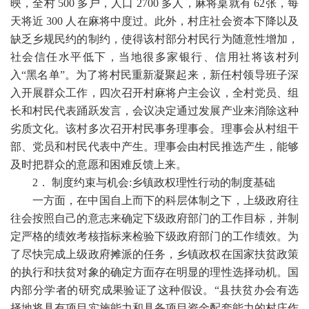
映，全村
500
多户，人口
2700
多人，麻将桌就有
62
张，每
天将近
300
人在麻将中度过。此外，村庄社会资本下降以及
缺乏乡规民约的制约，使得该村部分村民行为随意性增加，
社会信任水平低下，当地很多家银行、信用社将该村列
入“黑名单”。为了将村民重新凝聚起来，新任村领导班子深
入开展群众工作，四次召开村麻将户主会议，全村党员、组
长和村民代表踊跃发言，会议决定通过发展产业来消除这种
劣质文化。该村多次召开村民事务理事会。理事会从村组干
部、党员和村民代表中产生。理事会由村民推选产生，能够
及时把群众的意愿和困难反馈上来。
2
． 制度约束与机会
:
乡镇政权理性行动的制度基础
一方面，在中国自上而下的科层体制之下，上级政府往
往会按照自己的意志来确定下级政府部门的工作目标，并制
定严格的绩效考核指标来检验下级政府部门的工作绩效。为
了尽快完成上级政府摊派的任务，乡镇政权在国家扶贫政策
的执行和扶贫对象的确定方面存在明显的理性选择动机。国
内部分学者的研究成果验证了这种假设。
“县扶贫办会有选
择地将具有项目实施能力和具备项目资金配套能力的村庄作