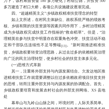
力下，该村筹措资金
180
多万硬化了村组公路，并投资
500
多万建造了村口大桥，各项公共设施建设逐渐完成。
四、
“超越精英主义”
:
乡镇政权精准扶贫理念的转型
如上文所述，在村民主体缺位、政权系统严格的绩效考
核、乡镇有限的扶贫资源等因素共同作用下，乡村治理精英
成为乡镇政权完成扶贫工作指标的
“救命稻草”。但是，“治
理精英在参与扶贫中明显存在双重角色冲突、扶贫活动不稳
定和干部队伍连续性不足等弊端
。
”新时期推进精准扶
[13]
贫，乡镇政权要转变治理思路，从过去过多的依赖精英治理
向广泛的民主治理转型，使乡村社会的扶贫主体多元化。
(
一
)
思维方式革新
其一，注重将外部支持与内源发展结合。欠发达地区推
进精准扶贫工作就需要调整以往过多依赖政府项目扶贫支持
的思维，转而注重外部支持与内源发展的协调配合。首先，
乡镇政权要培育和发展农村社会的外部支持网络。
XS
县地
处
幕阜山与九岭山山脉之间，环境封闭，人际关系简单。