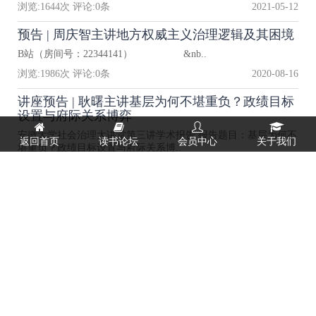
浏览:
1644
次 评论:
0
条
2021-05-12
预告 | 周庆智主讲地方权威主义治理逻辑及其困境
B站（房间号：22344141） &nb..
浏览:
1986
次 评论:
0
条
2020-08-16
讲座预告 | 耿曙主讲基层为何不堪重负？政绩目标
设置与府际关系博弈
安徽大学社会治理大讲堂第三讲学术报告 报告题目：基层为何不
返回首页
读书论坛
会员中心
关于我们
堪重负？政绩目标设置与府际关系博..
浏览:
3298
次 评论:
0
条
2020-07-30
安徽大学社会治理大讲堂之第二讲预告
浏览:
1685
次 评论:
0
条
2020-06-13
第192次利群读书会预告
各位研一和研二同学以及各位博士师兄师姐大家好！ 本月26号
上午8：30将举行第192次利群..
浏览:
1949
次 评论:
0
条
2020-04-19