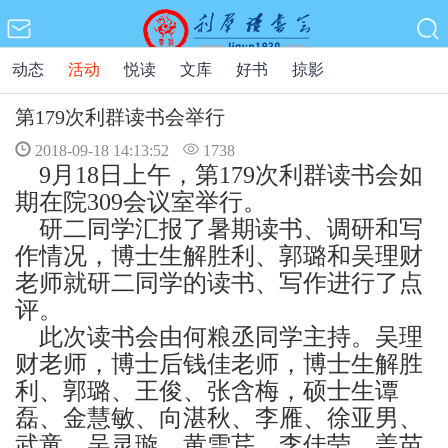
动态
活动
悦读
文库
好书
掠影
第179次利群读书会举行
2018-09-18 14:13:52
1738
9月18日上午，第179次利群读书会如
期在院309会议室举行。
研二同学汇报了暑期读书、调研和写
作情况，博士生解胜利、郭璐和吴理财
老师就研二同学的读书、写作进行了点
评。
此次读书会由何粮丞同学主持。吴理
财老师，博士后钱佳老师，博士生解胜
利、郭璐、王俊、张含梅，硕士生谭
磊、金慧敏、向湛秋、李雁、徐亚男、
武童、吴灵璇、黄雪芹、李佳莹、盖苗