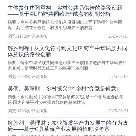
主体责任序列重构：乡村公共品供给的路径创新
——基于湖北省“共同缔造”试点的机制分析
摘要：乡村公共品供给长期陷入项目制自上而下路径的效率困
境，其症结在于政府、村级组织与农民的权责..
浏览:
1172
次 评论:
0
条
2025-07-15
解胜利等 | 从文化符号到文化IP:铸牢中华民族共同
体意识的路径创新
摘要：铸牢中华民族共同体意识事关民族团结进步与中华民族伟
大复兴，是新时代民族工作的重要理论创新..
浏览:
2558
次 评论:
0
条
2025-07-02
吴侗、吴理财：乡村振兴中“乡村”究竟是何意?
摘要：乡村振兴中的“乡村”究竟是何意?这是一个非常重要的问
题,因为它关乎对乡村振兴战略的总体性认..
浏览:
1733
次 评论:
0
条
2025-03-21
解胜利、吴理财：农业新质生产力发展中的有为政
府——基于C县草莓产业发展的长时段考察