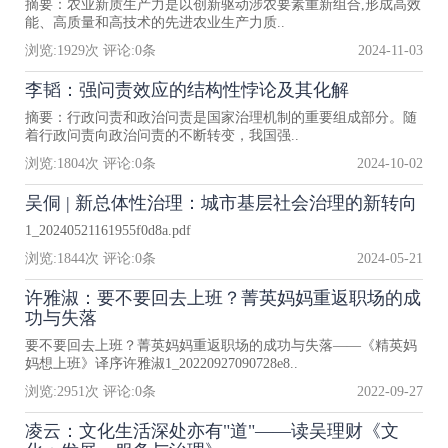
摘要：农业新质生产力是以创新驱动涉农要素重新组合,形成高效
能、高质量和高技术的先进农业生产力质..
浏览:
1929
次 评论:
0
条
2024-11-03
李韬：强问责效应的结构性悖论及其化解
摘要：行政问责和政治问责是国家治理机制的重要组成部分。随
着行政问责向政治问责的不断转变，我国强..
浏览:
1804
次 评论:
0
条
2024-10-02
吴侗 | 新总体性治理：城市基层社会治理的新转向
1_20240521161955f0d8a.pdf
浏览:
1844
次 评论:
0
条
2024-05-21
许雅淑：要不要回去上班？菁英妈妈重返职场的成
功与失落
要不要回去上班？菁英妈妈重返职场的成功与失落——《精英妈
妈想上班》译序许雅淑1_20220927090728e8..
浏览:
2951
次 评论:
0
条
2022-09-27
凌云：文化生活深处亦有"道"——读吴理财《文