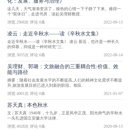
化：发展、服务与治理》
这几天，天气渐渐变凉了，燥热的心情一下子静了下来。难得一
个“双休日”，走进书房，读起吴理财教授..
浏览:
2968
次 评论:
0
条
2022-09-13
凌云：走近辛秋水——读《辛秋水文集》
走近辛秋水——读《辛秋水文集》 凌云 新近，也许是一种长久
的仰慕，抑或是一种对研究“三..
浏览:
3035
次 评论:
0
条
2022-08-14
吴理财、郭璐：文旅融合的三重耦合性:价值、效
能与路径
摘要：随着社会发展水平的不断提高,人们的精神文化需求不断提
升,旅游发展目前已进入到新的阶段。相应..
浏览:
4001
次 评论:
0
条
2021-01-07
苏天真 | 本色秋水
文 | 苏天真 1946年，十九岁，正是风华正茂、阳光帅气的辛秋水
一头扎进国立安徽大学法律..
浏览:
4928
次 评论:
0
条
2020-08-13