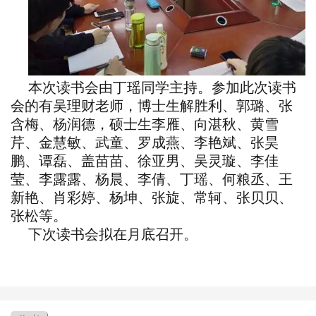
本次读书会由丁瑶同学主持。参加此次读书
会的有吴理财老师，博士生解胜利、郭璐、张
含梅、杨润德，硕士生李雁、向湛秋、黄雪
芹、金慧敏、武童、罗成燕、李艳斌、张昊
鹏、谭磊、盖苗苗、徐亚男、吴灵璇、李佳
莹、李露露、杨晨、李倩、丁瑶、何粮丞、王
新艳、肖彩婷、杨坤、张旋、常轲、张贝贝、
张松等。
下次读书会拟在月底召开。