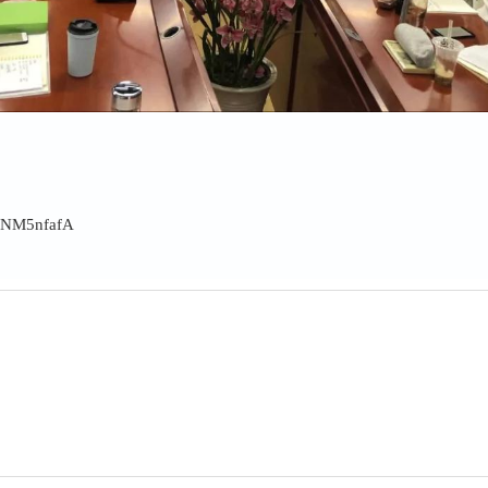
ZhNM5nfafA