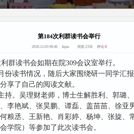
第184次利群读书会举行
2018-12-03 08:46 liqun 浏览:
2358
评论:
0
4次利群读书会如期在院309会议室举行。
1月份读书情况，随后大家围绕研一同学汇
分享了自己的阅读文献。
主持。吴理财老师，博士生解胜利、郭璐、
、李艳斌、张昊鹏、谭磊、盖苗苗、徐亚
何粮丞、王新艳、肖彩婷、杨坤、张旋、
会学院）等参加了此次读书会。