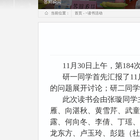
答辩瞬间
当前位置：
首页
-
>
读书活动
11月30日上午，第18
研一同学首先汇报了1
的问题展开讨论；研二同学
此次读书会由张璇同学
雁、向湛秋、黄雪芹、武童
露、何向冬、李倩、丁瑶、
龙东方、卢玉玲、彭韪（社