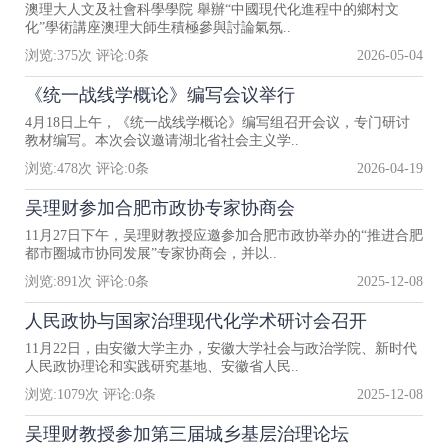
澳理大人文及社會科學學院 舉辦“中國現代化進程中的鄉村文
化”學術講座澳理大師生積極參與討論氣氛..
浏览:
375
次 评论:
0
条
2026-05-04
《统一战线学概论》编写会议举行
4月18日上午，《统一战线学概论》编写组召开会议，专门研讨
教材编写。本次会议邀请湖北省社会主义学..
浏览:
478
次 评论:
0
条
2026-04-19
吴理财参加合肥市政协专家协商会
11月27日下午，吴理财教授应邀参加合肥市政协举办的“推进合肥
都市圈城市协同发展”专家协商会，并以..
浏览:
891
次 评论:
0
条
2025-12-08
人民政协与国家治理现代化学术研讨会召开
11月22日，由安徽大学主办，安徽大学社会与政治学院、新时代
人民政协理论和实践研究基地、安徽省人民..
浏览:
1079
次 评论:
0
条
2025-12-08
吴理财教授参加第三届城乡基层治理论坛