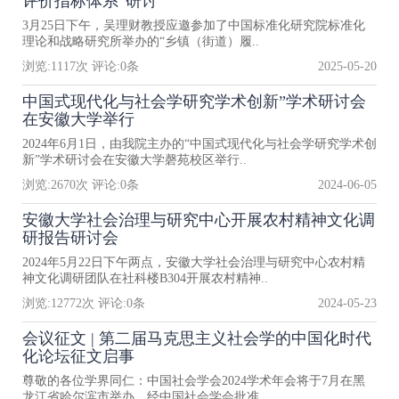
评价指标体系”研讨
3月25日下午，吴理财教授应邀参加了中国标准化研究院标准化
理论和战略研究所举办的“乡镇（街道）履..
浏览:
1117
次 评论:
0
条
2025-05-20
中国式现代化与社会学研究学术创新”学术研讨会
在安徽大学举行
2024年6月1日，由我院主办的“中国式现代化与社会学研究学术创
新”学术研讨会在安徽大学磬苑校区举行..
浏览:
2670
次 评论:
0
条
2024-06-05
安徽大学社会治理与研究中心开展农村精神文化调
研报告研讨会
2024年5月22日下午两点，安徽大学社会治理与研究中心农村精
神文化调研团队在社科楼B304开展农村精神..
浏览:
12772
次 评论:
0
条
2024-05-23
会议征文 | 第二届马克思主义社会学的中国化时代
化论坛征文启事
尊敬的各位学界同仁：中国社会学会2024学术年会将于7月在黑
龙江省哈尔滨市举办。经中国社会学会批准..