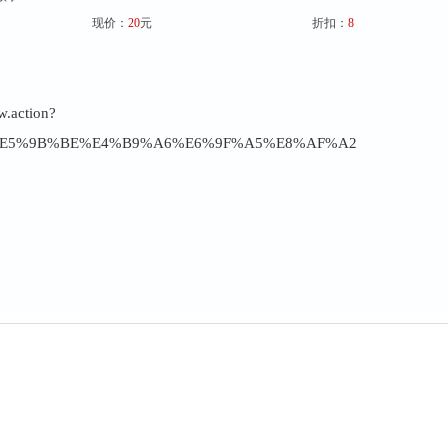
现价：
20
元
折扣：
8
w.action?
ine=%E5%9B%BE%E4%B9%A6%E6%9F%A5%E8%AF%A2