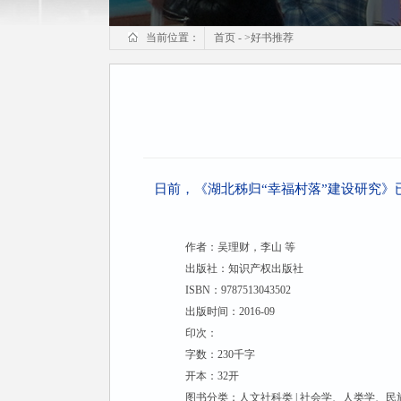
利群读书会荣誉
当前位置：
首页
-
>
好书推荐
日前，《湖北秭归“幸福村落”建设研究》
作者：吴理财，李山 等
出版社：知识产权出版社
ISBN：9787513043502
出版时间：2016-09
印次：
字数：230千字
开本：32开
图书分类：人文社科类 | 社会学、人类学、民