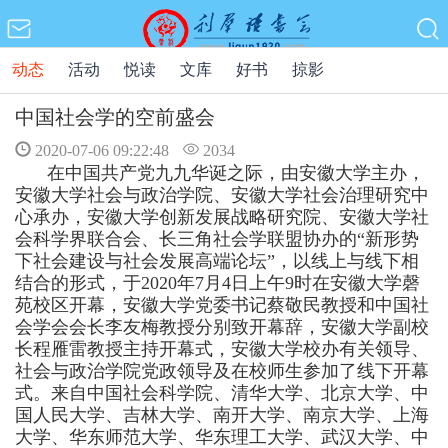
动态
活动
悦读
文库
好书
掠影
中国社会学的空前盛会
2020-07-06 09:22:48
2034
在中国共产党九九华诞之际，
由安徽大学主办，
安徽大学社会与政治学院、安徽大学社会治理研究中
心承办
，安徽大学创新发展战略研究院、安徽大学社
会科学界联合会、长三角社会学联盟协办
的“新形势
下社会建设与社会发展高端论坛”
，以线上与线下相
结合的形式，于
2020
年
7
月
4
日上午
9
时
在
安徽大学磬
苑
校区开幕，安徽大学党委书记蔡敬民教授
和
中国社
会学会会长李友梅教授
分别致
开幕
辞
，安徽大学副校
长程雁雷教授主持开幕式
，安徽大学校办有关领导、
社会与政治学院党政领导及在校师生参加了线下开幕
式
。来自中国社会科学院、清华大学、北京大学、中
国人民大学、吉林大学、南开大学、南京大学、上海
大学、华东师范大学、华东理工大学
、
武汉大学、中