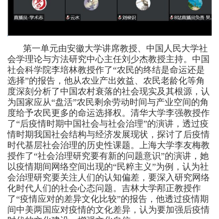
第一单元由安徽大学讲席教授、中国人民大学社
会学理论与方法研究中心
主任
刘少杰教授主持。中国
社会科学院李培林教授作了“农民的终结是命运还是
选择”的
报告
，他从农业产出效益、农民老龄化等角
度
深刻分析了
中国农村衰落的
社会
现实
及其根源
，认
为国家应从
“
盘活
”
农民剩余劳动时间与
产业
空间的角
度给予农民更多
的
命运选择权。清华大学李强教授作
了“后疫情时期中国社会与社会治理”的
演讲
，
透过
疫
情时期我国社会结构与经济发展现状，探
讨了
后疫情
时代基层社会治理
的历史性课题
。上海大学李友梅教
授作了“社会治理研究要有新的问题意识”的
演讲
，她
以疫情期间网络
空间
出现的“民粹主义”为例，认为社
会治理研究要
关注人们的
认知偏差，要
深入研究
网络
化时代人们的社会心态问题。吉林大学邴正教授作
了
“疫情应对的差异文化比较”的
报告
，他
透
过疫情期
间中美两国应对疫情的文化差异，认为要加强后疫情