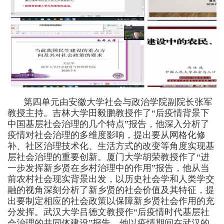
第四单元由安徽大学社会与政治学院副院长张军
教授主持。吉林大学田毅鹏教授作
了
“后疫情背景下
中国基层社会治理的几个特点”
报告
，他
深入
分析
了
疫情对社会治理
的多维度
影响，提出要从网格化修
补、社区治理技术化、生活方式的改变等角度实现基
层社会治理的
重要
创新。厦门大学胡荣教授作
了
“进
一步发挥新乡贤在乡村治理中的作用”
报告
，他从当
前农村社会现实背景出发，
以历史社会学和人类学交
融的视角深刻分析了新乡贤的社会价值及其特征，
提
出要制定相应的
社会
政策以保障新乡贤
社会
作用
的充
分发挥
。武汉大学吕德文教授作“后疫情时代基层社
会治理的共同体建设”
报告
，他以疫情期间
在
武汉
的