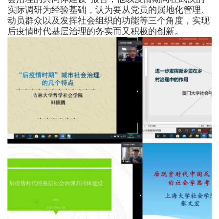
实际调研为
经验基础
，认为要从党员的属地化管理、
动员群众
以及
发挥社会组织的
功能等
三个角度
，
实现
后疫情时代基层治理
的务实而又积极的
创新。