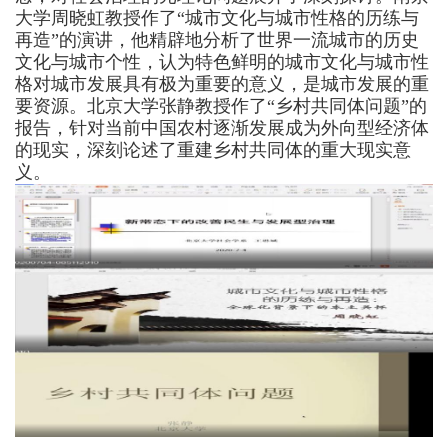
大学周晓虹教授作
了
“城市文化与城市性格的历练与
再造”的
演讲
，他
精辟地
分析
了
世界
一流
城市的
历史
文化
与城市个性
，认为
特色鲜明的
城市文化与城市性
格对城市发展具有
极为
重要的意义
，是城市发展的重
要资源
。北京大学张静教授作
了
“乡村共同体问题”的
报告
，针对当前中国农村逐渐发展成为外向型经济体
的
现实
，
深刻论述了
重建乡村共同体的
重大
现实意
义。