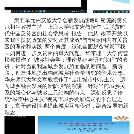
第五单元由安徽大学创新发展战略研究院副院长
范和生教授主持。上海大学张文宏教授作“后脱贫时
代中国反贫困的社会学思考”
报告
，他从“改革开放以
来我国扶贫政策的变化及其成效”与“国际国内有关贫
困的理论和实践”两个角度
，纵论
全面脱贫
背景
下我
国
如何进一步
反贫困
的重大
问题。华东理工大学何雪
松教授作
了
“城乡社会学：理论基础与研究议程”的
演
讲
，针对当前
我国
城乡
发展所面临的
新
问题、新阶
段
，
创造性地
提出
构建
城乡社会学研究
的学术设想
。
华东师范大学文军教授作
了
“走出城市中心主义：迈
向城乡融合发展的新阶段”的
演讲
，针对当前城乡关
系的新变化与城乡二元
结构
的特点，
深刻
反思
了
传
统“城市中心主义”
视阈下
城乡发展模式
的不合理之
处，富于建设性地提出
城乡
互相促进，
融合
发展
的新
理念
。