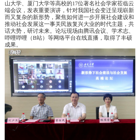
山大学、厦门大学等高校
的
17
位著名
社会学家
莅临云
端会议，发表重要演讲
，
针对我国社会变迁呈现崭新
而又复杂的
新形势
，聚焦如何进一步开展社会建设和
推动社会发展这一事关民族复兴大业的时代主题，共
话大势
，
研讨未来。
论坛
现场由
腾讯会议、学术志、
哔哩哔哩（
B
站）
等网络
平台
在线直播
，
取得了
丰硕
成果
。