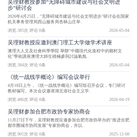
吴理财教授参加“无障碍城市建设与社会文明进
步”研讨会
2026年4月25日，“无障碍城市建设与社会文明进步”研讨会在国家
机关事务管理局西山服务局杏林山庄举..
浏览:
385
次 评论:
0
条
2026-05-04
吴理财教授应邀到澳门理工大学做学术讲座
澳理大人文及社會科學學院 舉辦“中國現代化進程中的鄉村文
化”學術講座澳理大師生積極參與討論氣氛..
浏览:
384
次 评论:
0
条
2026-05-04
《统一战线学概论》编写会议举行
4月18日上午，《统一战线学概论》编写组召开会议，专门研讨
教材编写。本次会议邀请湖北省社会主义学..
浏览:
486
次 评论:
0
条
2026-04-19
吴理财参加合肥市政协专家协商会
11月27日下午，吴理财教授应邀参加合肥市政协举办的“推进合肥
都市圈城市协同发展”专家协商会，并以..
浏览:
901
次 评论:
0
条
2025-12-08