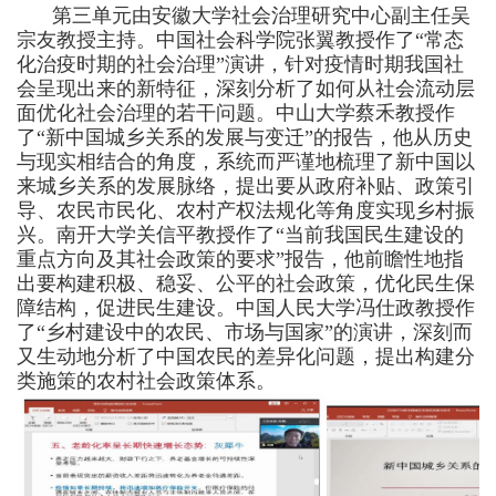
第三单元由安徽大学社会治理研究中心副主任吴
宗友教授主持。中国社会科学院张翼教授作
了
“常态
化治疫时期的社会治理”
演讲
，针对疫情时期我国社
会
呈现出来
的
新
特征，
深刻分析了如何
从社会流动层
面
优化
社会治理的
若干问题
。中山大学蔡禾教授作
了
“新中国城乡关系的发展与变迁”
的报告
，他从
历史
与
现实
相结合
的
角度，系统而严谨地梳理了新中国以
来
城乡关系
的发展脉络
，提出要从政府补贴、政策引
导、农民市民化、农村产权法规化等角度实现乡村振
兴。南开大学关信平教授作
了
“当前我国民生建设的
重点方向及其社会政策的要求”
报告
，他
前瞻性地指
出
要构建积极、稳妥、公平的社会政策
，
优化民生保
障结构
，
促进民生建设。中国人民大学冯仕政教授作
了
“乡村建设中的农民、市场与国家”的
演讲
，
深刻而
又生动地分析了中国
农民
的
差异化问题，提出
构建
分
类施策的农村社会政策
体系
。