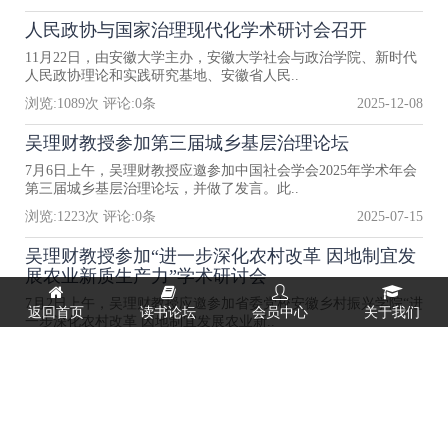
人民政协与国家治理现代化学术研讨会召开
11月22日，由安徽大学主办，安徽大学社会与政治学院、新时代
人民政协理论和实践研究基地、安徽省人民..
浏览:
1089
次 评论:
0
条
2025-12-08
吴理财教授参加第三届城乡基层治理论坛
7月6日上午，吴理财教授应邀参加中国社会学会2025年学术年会
第三届城乡基层治理论坛，并做了发言。此..
浏览:
1223
次 评论:
0
条
2025-07-15
吴理财教授参加“进一步深化农村改革 因地制宜发
展农业新质生产力”学术研讨会
7月2日上午，吴理财教授应邀参加省委党校安徽乡村振兴学院“进
返回首页
读书论坛
会员中心
关于我们
一步深化农村改革 因地制宜发展农业新..
浏览:
959
次 评论:
0
条
2025-07-15
吴理财教授参与的《中国式农业农村现代化研究丛
书》入选“十四五”国家重点出版物出版规划等项目
据悉，吴理财教授参与的《中国式农业农村现代化研究丛书》入