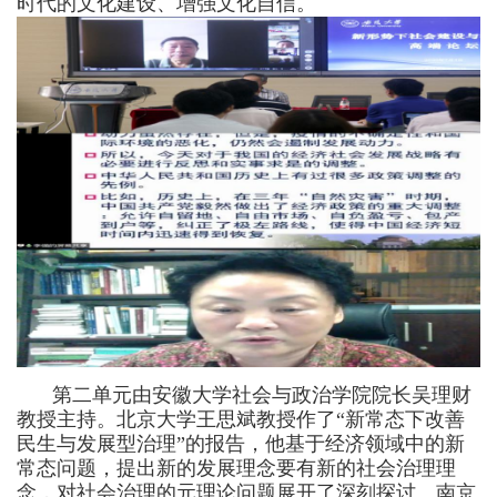
时代的文化建设、增强文化自信。
第二单元由安徽大学社会与政治学院院长吴理财
教授主持。北京大学王思斌教授作
了
“新常态下改善
民生与发展型治理”的
报告
，他
基于
经济领域中的新
常态问题
，
提出新的发展理念要有新的社会治理理
念
，对社会治理的元理论问题展开了深刻探讨
。南京