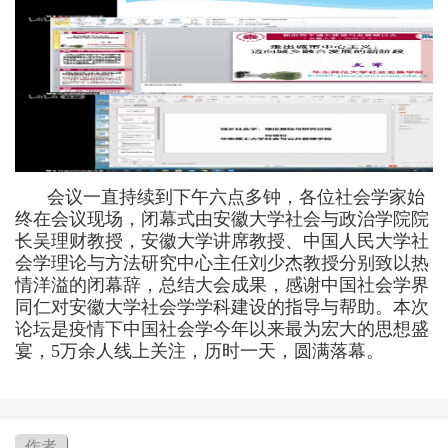
会议
一直持续到下午六点多钟，各位社会学家始
终在会议现场，
闭幕式由安徽大学社会与政治学院
院
长
吴理财教授
，安徽大学
讲席教授、中国人民大学社
会学理论与方法研究中心
主任
刘少杰教授
分别致以热
情洋溢的
闭幕
辞，总结大会成果，感谢中国社会学界
同仁对安徽大学社会学学科建设的指导与帮助
。
本次
论坛
是疫情下中国社会学今年以来最为宏大的思想盛
宴，
5
万余人线上关注，
历时一天，
圆满落幕。
作者