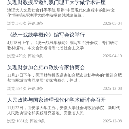
吴理财教授应邀到澳门理工大学做学术讲座
澳理大人文及社會科學學院 舉辦“中國現代化進程中的鄉村文
化”學術講座澳理大師生積極參與討論氣氛..
浏览:
378
次 评论:
0
条
2026-05-04
《统一战线学概论》编写会议举行
4月18日上午，《统一战线学概论》编写组召开会议，专门研讨
教材编写。本次会议邀请湖北省社会主义学..
浏览:
479
次 评论:
0
条
2026-04-19
吴理财参加合肥市政协专家协商会
11月27日下午，吴理财教授应邀参加合肥市政协举办的“推进合肥
都市圈城市协同发展”专家协商会，并以..
浏览:
894
次 评论:
0
条
2025-12-08
人民政协与国家治理现代化学术研讨会召开
11月22日，由安徽大学主办，安徽大学社会与政治学院、新时代
人民政协理论和实践研究基地、安徽省人民..
浏览:
1081
次 评论:
0
条
2025-12-08