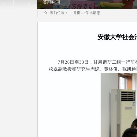
答辩瞬间
当前位置：
首页
-
>
学术动态
安徽大学社会
7
月
26
日至
30
日，甘肃调研二组一行前
松磊副教授和研究生周娓、黄林俊、张凯迪