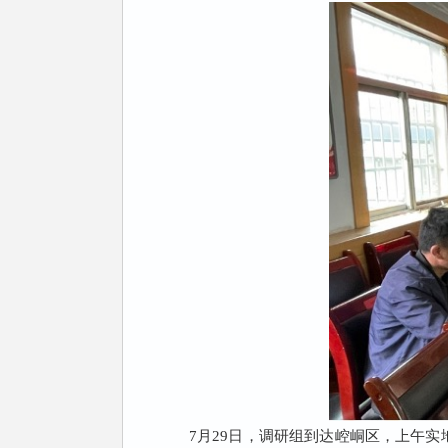
7
月
29
日，调研组到达崆峒区，上午实