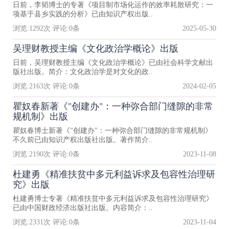
日前，李韬博士的专著《项目制市场化运作的效率耗散研究：一
项基于县乡实践的分析》已由知识产权出版..
浏览:
1292
次 评论:
0
条
2025-05-30
吴理财教授主编《文化政治学概论》出版
日前，吴理财教授主编《文化政治学概论》已由社会科学文献出
版社出版。简介：文化政治学是对文化的政..
浏览:
2163
次 评论:
0
条
2024-02-05
瞿奴春新著《"创建办"：一种弥合部门缝隙的非常
规机制》出版
瞿奴春博士新著《"创建办"：一种弥合部门缝隙的非常规机制》
不久前已由知识产权出版社出版。著作简介..
浏览:
2190
次 评论:
0
条
2023-11-08
杜建勇《精准扶贫中多元利益诉求及包容性治理研
究》出版
杜建勇博士专著《精准扶贫中多元利益诉求及包容性治理研究》
已由中国财政经济出版社出版。内容简介：..
浏览:
2331
次 评论:
0
条
2023-11-04