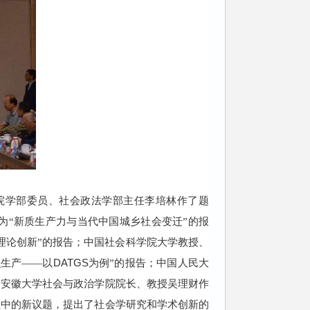
院学部委员、社会政法学部主任李培林作
了
题
为
“
新质生产力与当代中国城乡社会变迁
”
的报
理论创新
”
的报告；中国社会科学院大学教授、
DATGS
识生产
——
以
为例
”
的报告；中国人民大
；安徽大学社会与政治学院院长、教授吴理财作
程中
的新议题
，提出了社会学研究
和
学术创新的