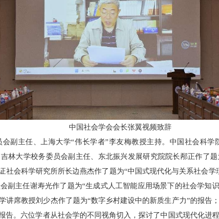
中国社会学会会长张翼视频致辞
会副主任、上海大学“伟长学者”李友梅教授主持。
中国社会科学
；吉林大学校务委员会副主任、东北振兴发展研究院院长邴正作
了
题
证社会科学研究所所长边燕杰作
了
题为
“
中国式现代化与关系社会学
员会副主任谢寿光作
了
题为
“
生成式人工智能应用场景下的社会学知
学讲席教授刘少杰作
了
题为
“数字
乡村建设中的新质生产力
”
的报告
报告。六位学者从社会学的不同视角切入，探讨了中国式现代化进